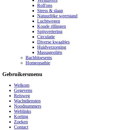
Verstuivers
Roll'ons
Stress & slaap
Natuurlijke weerstand
Luchtwegen
Koude rillingen
Spijsvertering
Circulatie
Diverse kwaaltjes
Huidverzorging
Massageoliën
Bachbloesems
Homeopathie
Gebruikersmenu
Welkom
Gegevens
Reisweg
Wachtdiensten
Noodnummers
Weblinks
Korting
Zoeken
Contact