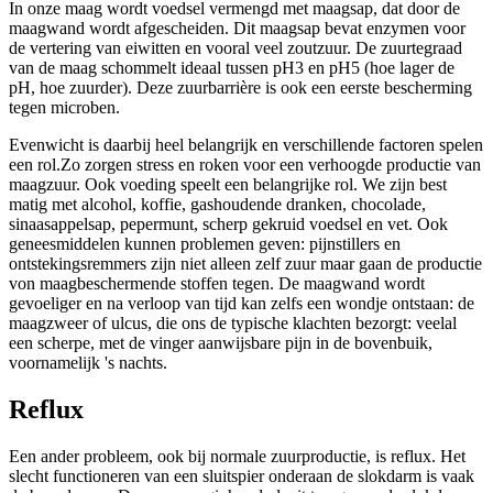
In onze maag wordt voedsel vermengd met maagsap, dat door de
maagwand wordt afgescheiden. Dit maagsap bevat enzymen voor
de vertering van eiwitten en vooral veel zoutzuur. De zuurtegraad
van de maag schommelt ideaal tussen pH3 en pH5 (hoe lager de
pH, hoe zuurder). Deze zuurbarrière is ook een eerste bescherming
tegen microben.
Evenwicht is daarbij heel belangrijk en verschillende factoren spelen
een rol.Zo zorgen stress en roken voor een verhoogde productie van
maagzuur. Ook voeding speelt een belangrijke rol. We zijn best
matig met alcohol, koffie, gashoudende dranken, chocolade,
sinaasappelsap, pepermunt, scherp gekruid voedsel en vet. Ook
geneesmiddelen kunnen problemen geven: pijnstillers en
ontstekingsremmers zijn niet alleen zelf zuur maar gaan de productie
von maagbeschermende stoffen tegen. De maagwand wordt
gevoeliger en na verloop van tijd kan zelfs een wondje ontstaan: de
maagzweer of ulcus, die ons de typische klachten bezorgt: veelal
een scherpe, met de vinger aanwijsbare pijn in de bovenbuik,
voornamelijk 's nachts.
Reflux
Een ander probleem, ook bij normale zuurproductie, is reflux. Het
slecht functioneren van een sluitspier onderaan de slokdarm is vaak