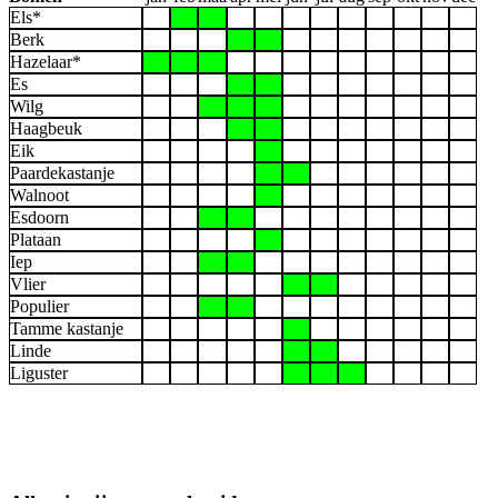
Els*
Berk
Hazelaar*
Es
Wilg
Haagbeuk
Eik
Paardekastanje
Walnoot
Esdoorn
Plataan
Iep
Vlier
Populier
Tamme kastanje
Linde
Liguster