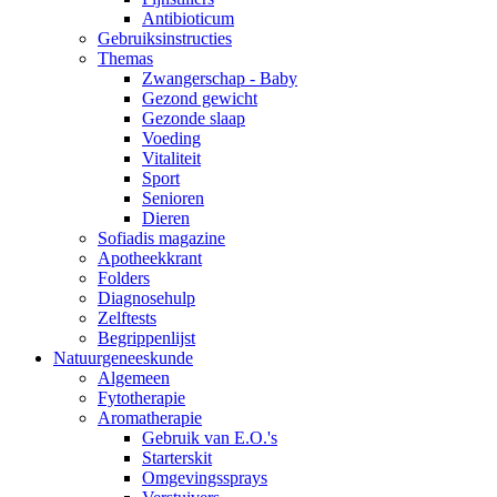
Antibioticum
Gebruiksinstructies
Themas
Zwangerschap - Baby
Gezond gewicht
Gezonde slaap
Voeding
Vitaliteit
Sport
Senioren
Dieren
Sofiadis magazine
Apotheekkrant
Folders
Diagnosehulp
Zelftests
Begrippenlijst
Natuurgeneeskunde
Algemeen
Fytotherapie
Aromatherapie
Gebruik van E.O.'s
Starterskit
Omgevingssprays