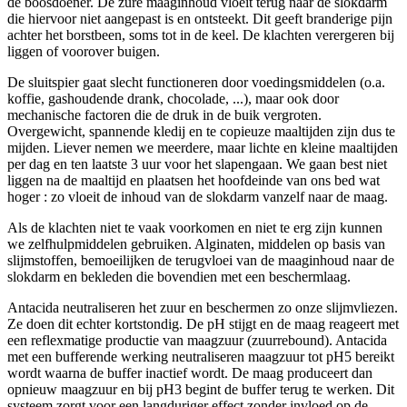
de boosdoener. De zure maaginhoud vloeit terug naar de slokdarm
die hiervoor niet aangepast is en ontsteekt. Dit geeft branderige pijn
achter het borstbeen, soms tot in de keel. De klachten verergeren bij
liggen of voorover buigen.
De sluitspier gaat slecht functioneren door voedingsmiddelen (o.a.
koffie, gashoudende drank, chocolade, ...), maar ook door
mechanische factoren die de druk in de buik vergroten.
Overgewicht, spannende kledij en te copieuze maaltijden zijn dus te
mijden. Liever nemen we meerdere, maar lichte en kleine maaltijden
per dag en ten laatste 3 uur voor het slapengaan. We gaan best niet
liggen na de maaltijd en plaatsen het hoofdeinde van ons bed wat
hoger : zo vloeit de inhoud van de slokdarm vanzelf naar de maag.
Als de klachten niet te vaak voorkomen en niet te erg zijn kunnen
we zelfhulpmiddelen gebruiken. Alginaten, middelen op basis van
slijmstoffen, bemoeilijken de terugvloei van de maaginhoud naar de
slokdarm en bekleden die bovendien met een beschermlaag.
Antacida neutraliseren het zuur en beschermen zo onze slijmvliezen.
Ze doen dit echter kortstondig. De pH stijgt en de maag reageert met
een reflexmatige productie van maagzuur (zuurrebound). Antacida
met een bufferende werking neutraliseren maagzuur tot pH5 bereikt
wordt waarna de buffer inactief wordt. De maag produceert dan
opnieuw maagzuur en bij pH3 begint de buffer terug te werken. Dit
systeem zorgt voor een langduriger effect zonder invloed op de