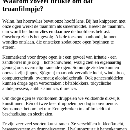
Waarom zoveel drukte om dat
traanfilmpje?
Welnu, het hoornvlies bevat onze hoofd lens. Bij het knipperen met
onze ogen werkt de traanfilm als smeermiddel. Breekt de traanfilm,
dan wordt het hoornvlies en daarmee de hoofdlens bekrast.
Onscherp zien is het gevolg. Als de toestond aanhoudt, kunnen
wondjes ontslaan, die ontsteken zodat onze ogen beginnen te
etteren.
Kenmerkend voor droge ogen is : een gevoel van irritatie - een
zandkorrel in je oog -, lichtschuwheid, wazig zien en eigenaardig
genoeg ook overmatig tranende ogen. Sommige ziekten kunnen
oorzaak zijn (lupus, Sjögren) maar ook vervuilde lucht, wind,airco,
computergebruik, overmatig alcoholgebruik. Ook geneesmiddelen
kunnen droge ogen veroorzaken : bètablokkers, tricyclische
antidepressiva, antihistaminica, diuretica.
Om droge ogen te voorkomen druppelen we voldoende dikwijls
kunsttranen. Eén of twee keer druppelen per dag is onvdoende.
Soms moet het om het uur. Een gebroken traanfilm leidt tot
beschadiging en slecht zien.
Er zijn zeer veel soorten kunsttranen. Ze verschillen in kleefkracht,
bewaarsysteem en druppelsysteem. Hyaluronzuur uit hanenkammen