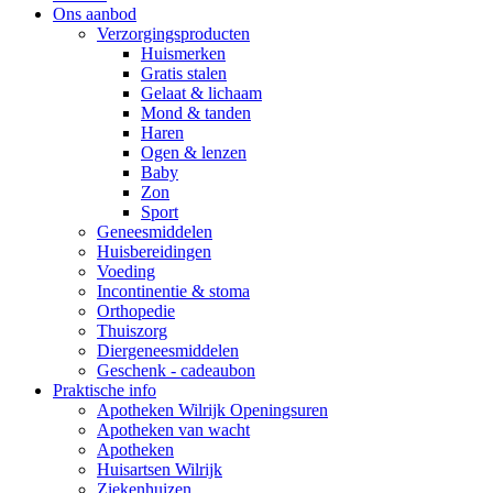
Ons aanbod
Verzorgingsproducten
Huismerken
Gratis stalen
Gelaat & lichaam
Mond & tanden
Haren
Ogen & lenzen
Baby
Zon
Sport
Geneesmiddelen
Huisbereidingen
Voeding
Incontinentie & stoma
Orthopedie
Thuiszorg
Diergeneesmiddelen
Geschenk - cadeaubon
Praktische info
Apotheken Wilrijk Openingsuren
Apotheken van wacht
Apotheken
Huisartsen Wilrijk
Ziekenhuizen