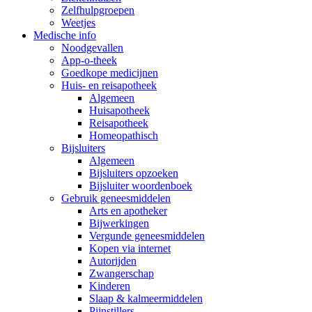
Zelfhulpgroepen
Weetjes
Medische info
Noodgevallen
App-o-theek
Goedkope medicijnen
Huis- en reisapotheek
Algemeen
Huisapotheek
Reisapotheek
Homeopathisch
Bijsluiters
Algemeen
Bijsluiters opzoeken
Bijsluiter woordenboek
Gebruik geneesmiddelen
Arts en apotheker
Bijwerkingen
Vergunde geneesmiddelen
Kopen via internet
Autorijden
Zwangerschap
Kinderen
Slaap & kalmeermiddelen
Pijnstillers