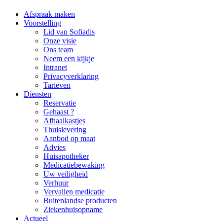
Afspraak maken
Voorstelling
Lid van Sofiadis
Onze visie
Ons team
Neem een kijkje
Intranet
Privacyverklaring
Tarieven
Diensten
Reservatie
Gehaast ?
Afhaalkastjes
Thuislevering
Aanbod op maat
Advies
Huisapotheker
Medicatiebewaking
Uw veiligheid
Verhuur
Vervallen medicatie
Buitenlandse producten
Ziekenhuisopname
Actueel