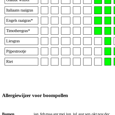
Italiaans raaigras
Engels raaigras*
Timotheegras*
Liesgras
Pijpestrootje
Riet
Allergiewijzer voor boompollen
Bomen
jan
feb
maa
apr
mei
jun
jul
aug
sep
okt
nov
dec