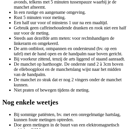
avonds, telkens met 5 minuten tussenpauze waarbij je de
manchet afneemt.
In een rustige en aangename omgeving.
Rust 5 minuten voor meting.
Een half uur voor of minstens 1 uur na een maaltijd.
Gebruik geen caffeinehoudende dranken en rook niet een half
uur voor de meting.
Steeds aan dezelfde arm meten: voor rechtshandigen de
linkerarm en omgekeerd.
De arm ontbloot, ontspannen en ondersteund (bv. op een
tafel) met de hand open en de handpalm naar boven gericht.
Bij voorkeur zittend, tenzij de arts liggend of staand aanraadt.
De manchet op harthoogte. De onderste rand 2 à 3cm boven
de elleboogplooi en de manchetslang wijst naar het midden
van de handpalm.
De manchet zo strak dat er nog 2 vingers onder de manchet
kunnen.
Niet praten of bewegen tijdens de meting.
Nog enkele weetjes
Bij sommige patiënten, bv. met een onregelmatige hartslag,
kunnen foute metingen optreden.
Doe geen metingen in de buurt van een elektromagnetisch