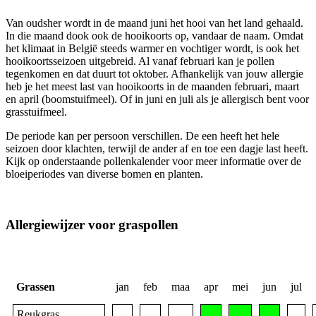
Van oudsher wordt in de maand juni het hooi van het land gehaald.
In die maand dook ook de hooikoorts op, vandaar de naam. Omdat
het klimaat in België steeds warmer en vochtiger wordt, is ook het
hooikoortsseizoen uitgebreid. Al vanaf februari kan je pollen
tegenkomen en dat duurt tot oktober. Afhankelijk van jouw allergie
heb je het meest last van hooikoorts in de maanden februari, maart
en april (boomstuifmeel). Of in juni en juli als je allergisch bent voor
grasstuifmeel.
De periode kan per persoon verschillen. De een heeft het hele
seizoen door klachten, terwijl de ander af en toe een dagje last heeft.
Kijk op onderstaande pollenkalender voor meer informatie over de
bloeiperiodes van diverse bomen en planten.
Allergiewijzer voor graspollen
Grassen
jan
feb
maa
apr
mei
jun
jul
Reukgras