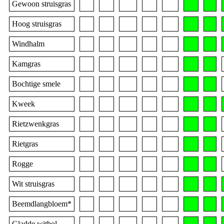
Gewoon struisgras
Hoog struisgras
Windhalm
Kamgras
Bochtige smele
Kweek
Rietzwenkgras
Rietgras
Rogge
Wit struisgras
Beemdlangbloem*
Gladde witbol