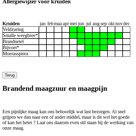
Allergiewijzer voor kruiden
Kruiden
jan
feb
maa
apr
mei
jun
jul
aug
sep
okt
nov
dec
Veldzuring
Smalle weegbree*
Brandnetel
Bijvoet*
Moerasspirea
Terug
Brandend maagzuur en maagpijn
Een pijnlijke maag kan ons behoorlijk wat last bezorgen. Al snel
grijpen we dan naar een of ander middel, maar is dit wel het goede
of kan het beter ? Laat ons daarom even stil staan bij de werking van
onze maag.