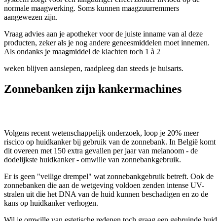
normale maagwerking. Soms kunnen maagzuurremmers
aangewezen zijn.
Vraag advies aan je apotheker voor de juiste inname van al deze
producten, zeker als je nog andere geneesmiddelen moet innemen.
Als ondanks je maagmiddel de klachten toch 1 à 2
weken blijven aanslepen, raadpleeg dan steeds je huisarts.
Zonnebanken zijn kankermachines
Volgens recent wetenschappelijk onderzoek, loop je 20% meer
riscico op huidkanker bij gebruik van de zonnebank. In België komt
dit overeen met 150 extra gevallen per jaar van melanoom - de
dodelijkste huidkanker - omwille van zonnebankgebruik.
Er is geen "veilige drempel" wat zonnebankgebruik betreft. Ook de
zonnebanken die aan de wetgeving voldoen zenden intense UV-
stralen uit die het DNA van de huid kunnen beschadigen en zo de
kans op huidkanker verhogen.
Wil je omwille van estetische redenen toch graag een gebruinde huid