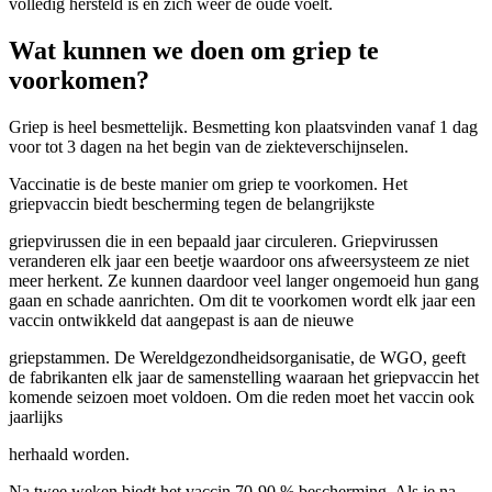
volledig hersteld is en zich weer de oude voelt.
Wat kunnen we doen om griep te
voorkomen?
Griep is heel besmettelijk. Besmetting kon plaatsvinden vanaf 1 dag
voor tot 3 dagen na het begin van de ziekteverschijnselen.
Vaccinatie is de beste manier om griep te voorkomen. Het
griepvaccin biedt bescherming tegen de belangrijkste
griepvirussen die in een bepaald jaar circuleren. Griepvirussen
veranderen elk jaar een beetje waardoor ons afweersysteem ze niet
meer herkent. Ze kunnen daardoor veel langer ongemoeid hun gang
gaan en schade aanrichten. Om dit te voorkomen wordt elk jaar een
vaccin ontwikkeld dat aangepast is aan de nieuwe
griepstammen. De Wereldgezondheidsorganisatie, de WGO, geeft
de fabrikanten elk jaar de samenstelling waaraan het griepvaccin het
komende seizoen moet voldoen. Om die reden moet het vaccin ook
jaarlijks
herhaald worden.
Na twee weken biedt het vaccin 70-90 % bescherming. Als je na