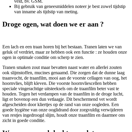
veld, bv. GSM.
Bij gebruik van geneesmiddelen noteer je best zowel tijdstip
van inname als tijdstip van meting.
Droge ogen, wat doen we er aan ?
Een lach en een traan horen bij het bestaan. Tranen laten we van
geluk of verdriet, maar ze hebben ook een functie : ze houden onze
ogen in optimale conditie om scherp te zien.
Tranen smaken zout maar bevatten naast water en allerlei zouten
ook slijmstoffen, mucines genaamd. Die zorgen dat de dunne laag
traanvocht, de traanfilm, mooi aan de voorste cellagen van oog, het
hoornvlies, blijft kleven. Die voorste hoornvliescellen hebben
speciale vingerachtige uitsteeksels om de traanfilm beter vast te
houden. Tegen het verdampen van de traanfilm in de droge lucht,
ligt er bovenop een dun vetlaagje. Dit beschermend vet wordt
afgescheiden door kliertjes op de rand van onze oogleden. Een
goede hygiëne van onze ooglidrand door zorgvuldig verwijderen
van restjes ingedroogd slijm, houdt onze traanfilm en daarmee ons
zicht in goede conditie.