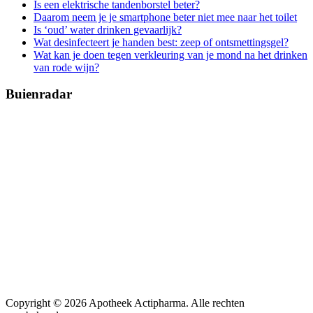
Is een elektrische tandenborstel beter?
Daarom neem je je smartphone beter niet mee naar het toilet
Is ‘oud’ water drinken gevaarlijk?
Wat desinfecteert je handen best: zeep of ontsmettingsgel?
Wat kan je doen tegen verkleuring van je mond na het drinken
van rode wijn?
Buienradar
Copyright © 2026 Apotheek Actipharma. Alle rechten