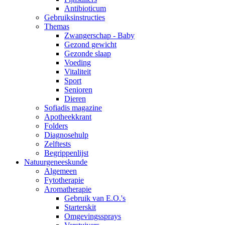
Antibioticum
Gebruiksinstructies
Themas
Zwangerschap - Baby
Gezond gewicht
Gezonde slaap
Voeding
Vitaliteit
Sport
Senioren
Dieren
Sofiadis magazine
Apotheekkrant
Folders
Diagnosehulp
Zelftests
Begrippenlijst
Natuurgeneeskunde
Algemeen
Fytotherapie
Aromatherapie
Gebruik van E.O.'s
Starterskit
Omgevingssprays