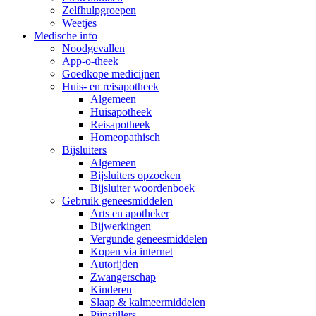
Zelfhulpgroepen
Weetjes
Medische info
Noodgevallen
App-o-theek
Goedkope medicijnen
Huis- en reisapotheek
Algemeen
Huisapotheek
Reisapotheek
Homeopathisch
Bijsluiters
Algemeen
Bijsluiters opzoeken
Bijsluiter woordenboek
Gebruik geneesmiddelen
Arts en apotheker
Bijwerkingen
Vergunde geneesmiddelen
Kopen via internet
Autorijden
Zwangerschap
Kinderen
Slaap & kalmeermiddelen
Pijnstillers