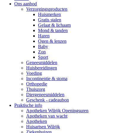
Ons aanbod
Verzorgingsproducten
Huismerken
Gratis stalen
Gelaat & lichaam
Mond & tanden
Haren
Ogen & lenzen
Baby
Zon
Sport
Geneesmiddelen
Huisbereidingen
Voeding
Incontinentie & stoma
Orthopedie
Thuiszorg
Diergeneesmiddelen
Geschenk - cadeaubon
Praktische info
Apotheken Wilrijk Openingsuren
Apotheken van wacht
Apotheken
Huisartsen Wilrijk
Ziekenhuizen