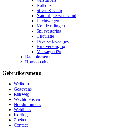
Verstuivers
Roll'ons
Stress & slaap
Natuurlijke weerstand
Luchtwegen
Koude rillingen
Spijsvertering
Circulatie
Diverse kwaaltjes
Huidverzorging
Massageoliën
Bachbloesems
Homeopathie
Gebruikersmenu
Welkom
Gegevens
Reisweg
Wachtdiensten
Noodnummers
Weblinks
Korting
Zoeken
Contact