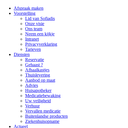
Afspraak maken
Voorstelling
Lid van Sofiadis
Onze visie
Ons team
Neem een kijkje
Intranet
Privacyverklaring
Tarieven
Diensten
Reservatie
Gehaast ?
Afhaalkastjes
Thuislevering
Aanbod op maat
Advies
Huisapotheker
Medicatiebewaking
Uw veiligheid
Verhuur
Vervallen medicatie
Buitenlandse producten
Ziekenhuisopname
Actueel