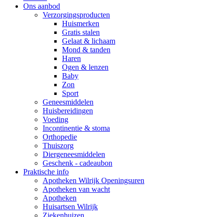
Ons aanbod
Verzorgingsproducten
Huismerken
Gratis stalen
Gelaat & lichaam
Mond & tanden
Haren
Ogen & lenzen
Baby
Zon
Sport
Geneesmiddelen
Huisbereidingen
Voeding
Incontinentie & stoma
Orthopedie
Thuiszorg
Diergeneesmiddelen
Geschenk - cadeaubon
Praktische info
Apotheken Wilrijk Openingsuren
Apotheken van wacht
Apotheken
Huisartsen Wilrijk
Ziekenhuizen