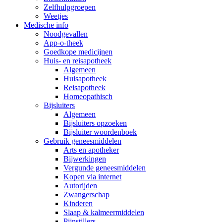
Zelfhulpgroepen
Weetjes
Medische info
Noodgevallen
App-o-theek
Goedkope medicijnen
Huis- en reisapotheek
Algemeen
Huisapotheek
Reisapotheek
Homeopathisch
Bijsluiters
Algemeen
Bijsluiters opzoeken
Bijsluiter woordenboek
Gebruik geneesmiddelen
Arts en apotheker
Bijwerkingen
Vergunde geneesmiddelen
Kopen via internet
Autorijden
Zwangerschap
Kinderen
Slaap & kalmeermiddelen
Pijnstillers