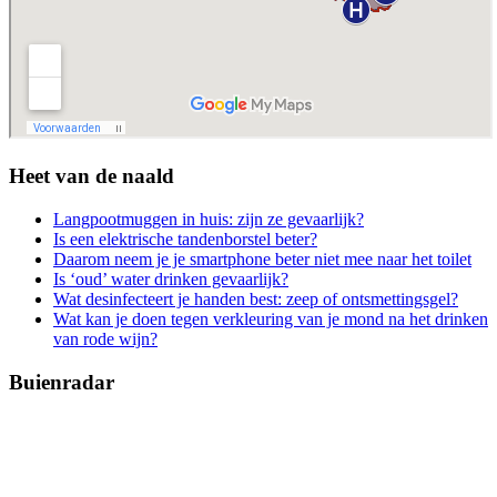
Heet van de naald
Langpootmuggen in huis: zijn ze gevaarlijk?
Is een elektrische tandenborstel beter?
Daarom neem je je smartphone beter niet mee naar het toilet
Is ‘oud’ water drinken gevaarlijk?
Wat desinfecteert je handen best: zeep of ontsmettingsgel?
Wat kan je doen tegen verkleuring van je mond na het drinken
van rode wijn?
Buienradar