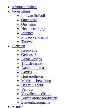
Afspraak maken
Voorstelling
Lid van Sofiadis
Onze visie
Ons team
Neem een kijkje
Intranet
Privacyverklaring
Tarieven
Diensten
Reservatie
Gehaast ?
Afhaalkastjes
Thuislevering
Aanbod op maat
Advies
Huisapotheker
Medicatiebewaking
Uw veiligheid
Verhuur
Vervallen medicatie
Buitenlandse producten
Ziekenhuisopname
Actueel