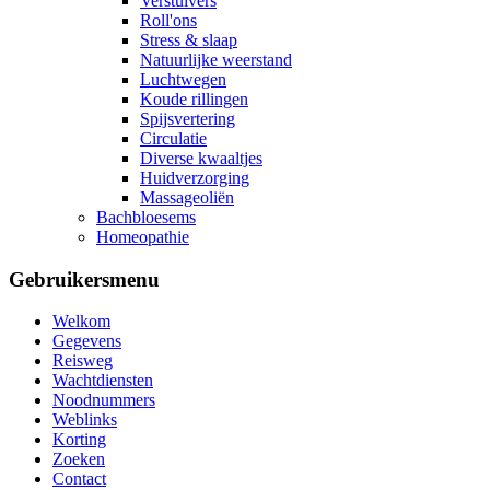
Verstuivers
Roll'ons
Stress & slaap
Natuurlijke weerstand
Luchtwegen
Koude rillingen
Spijsvertering
Circulatie
Diverse kwaaltjes
Huidverzorging
Massageoliën
Bachbloesems
Homeopathie
Gebruikersmenu
Welkom
Gegevens
Reisweg
Wachtdiensten
Noodnummers
Weblinks
Korting
Zoeken
Contact