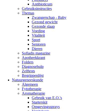
Antibioticum
Gebruiksinstructies
Themas
Zwangerschap - Baby
Gezond gewicht
Gezonde slaap
Voeding
Vitaliteit
Sport
Senioren
Dieren
Sofiadis magazine
Apotheekkrant
Folders
Diagnosehulp
Zelftests
Begrippenlijst
Natuurgeneeskunde
Algemeen
Fytotherapie
Aromatherapie
Gebruik van E.O.'s
Starterskit
Omgevingssprays