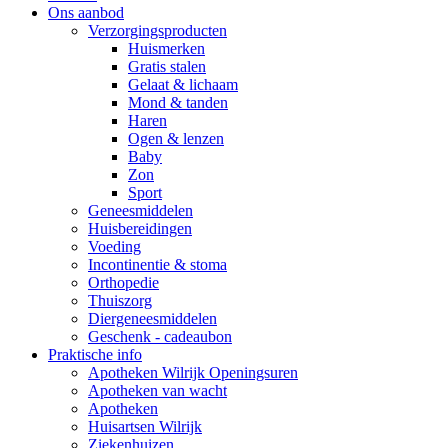
Ons aanbod
Verzorgingsproducten
Huismerken
Gratis stalen
Gelaat & lichaam
Mond & tanden
Haren
Ogen & lenzen
Baby
Zon
Sport
Geneesmiddelen
Huisbereidingen
Voeding
Incontinentie & stoma
Orthopedie
Thuiszorg
Diergeneesmiddelen
Geschenk - cadeaubon
Praktische info
Apotheken Wilrijk Openingsuren
Apotheken van wacht
Apotheken
Huisartsen Wilrijk
Ziekenhuizen