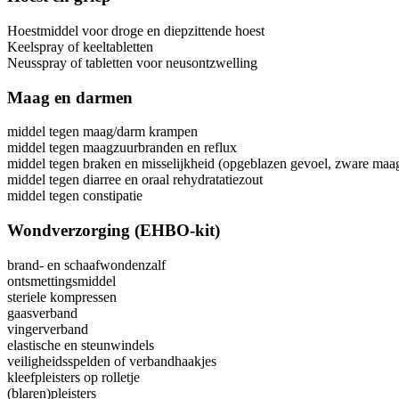
Hoestmiddel voor droge en diepzittende hoest
Keelspray of keeltabletten
Neusspray of tabletten voor neusontzwelling
Maag en darmen
middel tegen maag/darm krampen
middel tegen maagzuurbranden en reflux
middel tegen braken en misselijkheid (opgeblazen gevoel, zware maa
middel tegen diarree en oraal rehydratatiezout
middel tegen constipatie
Wondverzorging (EHBO-kit)
brand- en schaafwondenzalf
ontsmettingsmiddel
steriele kompressen
gaasverband
vingerverband
elastische en steunwindels
veiligheidsspelden of verbandhaakjes
kleefpleisters op rolletje
(blaren)pleisters