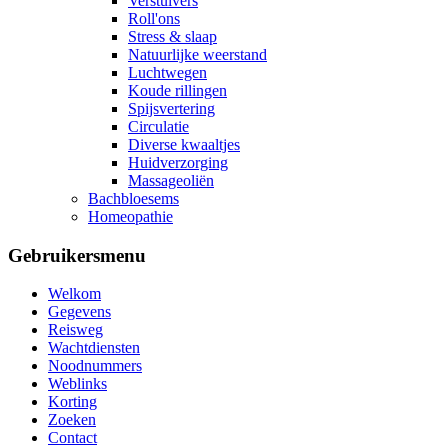
Verstuivers
Roll'ons
Stress & slaap
Natuurlijke weerstand
Luchtwegen
Koude rillingen
Spijsvertering
Circulatie
Diverse kwaaltjes
Huidverzorging
Massageoliën
Bachbloesems
Homeopathie
Gebruikersmenu
Welkom
Gegevens
Reisweg
Wachtdiensten
Noodnummers
Weblinks
Korting
Zoeken
Contact