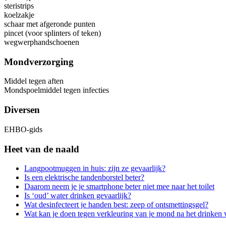
steristrips
koelzakje
schaar met afgeronde punten
pincet (voor splinters of teken)
wegwerphandschoenen
Mondverzorging
Middel tegen aften
Mondspoelmiddel tegen infecties
Diversen
EHBO-gids
Heet van de naald
Langpootmuggen in huis: zijn ze gevaarlijk?
Is een elektrische tandenborstel beter?
Daarom neem je je smartphone beter niet mee naar het toilet
Is ‘oud’ water drinken gevaarlijk?
Wat desinfecteert je handen best: zeep of ontsmettingsgel?
Wat kan je doen tegen verkleuring van je mond na het drinken 