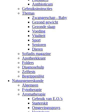
Antibioticum
Gebruiksinstructies
Themas
Zwangerschap - Baby
Gezond gewicht
Gezonde slaap
Voeding
Vitaliteit
Sport
Senioren
Dieren
Sofiadis magazine
Apotheekkrant
Folders
Diagnosehulp
Zelftests
Begrippenlijst
Natuurgeneeskunde
Algemeen
Fytotherapie
Aromatherapie
Gebruik van E.O.'s
Starterskit
Omgevingssprays