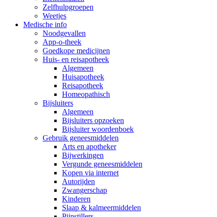
Zelfhulpgroepen
Weetjes
Medische info
Noodgevallen
App-o-theek
Goedkope medicijnen
Huis- en reisapotheek
Algemeen
Huisapotheek
Reisapotheek
Homeopathisch
Bijsluiters
Algemeen
Bijsluiters opzoeken
Bijsluiter woordenboek
Gebruik geneesmiddelen
Arts en apotheker
Bijwerkingen
Vergunde geneesmiddelen
Kopen via internet
Autorijden
Zwangerschap
Kinderen
Slaap & kalmeermiddelen
Pijnstillers