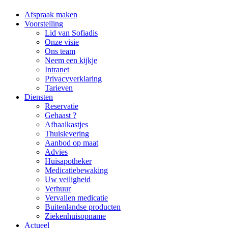
Afspraak maken
Voorstelling
Lid van Sofiadis
Onze visie
Ons team
Neem een kijkje
Intranet
Privacyverklaring
Tarieven
Diensten
Reservatie
Gehaast ?
Afhaalkastjes
Thuislevering
Aanbod op maat
Advies
Huisapotheker
Medicatiebewaking
Uw veiligheid
Verhuur
Vervallen medicatie
Buitenlandse producten
Ziekenhuisopname
Actueel