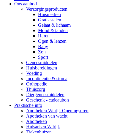
Ons aanbod
Verzorgingsproducten
Huismerken
Gratis stalen
Gelaat & lichaam
Mond & tanden
Haren
Ogen & lenzen
Baby
Zon
Sport
Geneesmiddelen
Huisbereidingen
Voeding
Incontinentie & stoma
Orthopedie
Thuiszorg
Diergeneesmiddelen
Geschenk - cadeaubon
Praktische info
Apotheken Wilrijk Openingsuren
Apotheken van wacht
Apotheken
Huisartsen Wilrijk
Ziekenhuizen