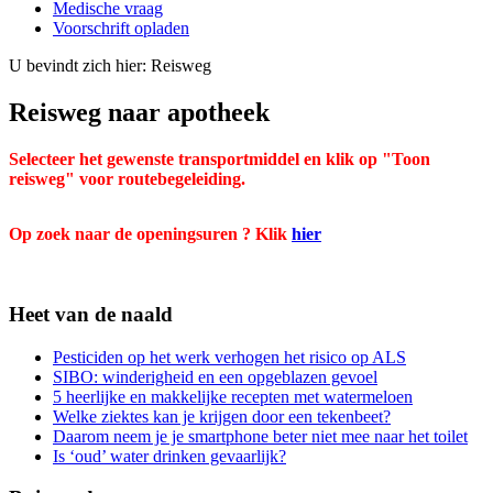
Medische vraag
Voorschrift opladen
U bevindt zich hier:
Reisweg
Reisweg naar apotheek
Selecteer het gewenste transportmiddel en klik op "Toon
reisweg" voor routebegeleiding.
Op zoek naar de openingsuren ? Klik
hier
Heet van de naald
Pesticiden op het werk verhogen het risico op ALS
SIBO: winderigheid en een opgeblazen gevoel
5 heerlijke en makkelijke recepten met watermeloen
Welke ziektes kan je krijgen door een tekenbeet?
Daarom neem je je smartphone beter niet mee naar het toilet
Is ‘oud’ water drinken gevaarlijk?