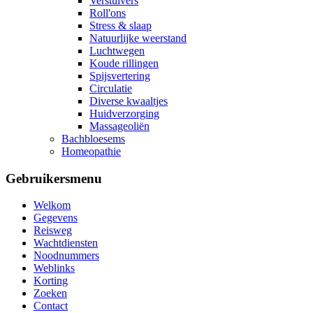
Verstuivers
Roll'ons
Stress & slaap
Natuurlijke weerstand
Luchtwegen
Koude rillingen
Spijsvertering
Circulatie
Diverse kwaaltjes
Huidverzorging
Massageoliën
Bachbloesems
Homeopathie
Gebruikersmenu
Welkom
Gegevens
Reisweg
Wachtdiensten
Noodnummers
Weblinks
Korting
Zoeken
Contact