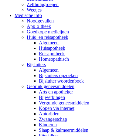
Zelfhulpgroepen
Weetjes
Medische info
Noodgevallen
App-o-theek
Goedkope medicijnen
Huis- en reisapotheek
Algemeen
Huisapotheek
Reisapotheek
Homeopathisch
Bijsluiters
Algemeen
Bijsluiters opzoeken
Bijsluiter woordenboek
Gebruik geneesmiddelen
Arts en apotheker
Bijwerkingen
Vergunde geneesmiddelen
Kopen via internet
Autorijden
Zwangerschap
Kinderen
Slaap & kalmeermiddelen
Pijnstillers