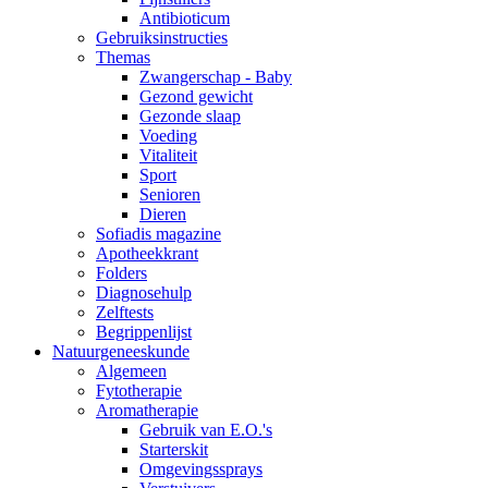
Antibioticum
Gebruiksinstructies
Themas
Zwangerschap - Baby
Gezond gewicht
Gezonde slaap
Voeding
Vitaliteit
Sport
Senioren
Dieren
Sofiadis magazine
Apotheekkrant
Folders
Diagnosehulp
Zelftests
Begrippenlijst
Natuurgeneeskunde
Algemeen
Fytotherapie
Aromatherapie
Gebruik van E.O.'s
Starterskit
Omgevingssprays