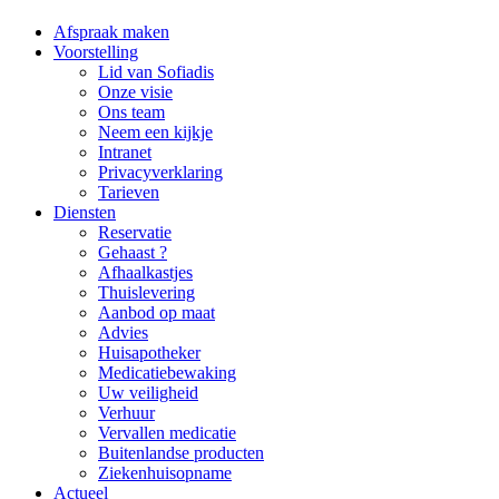
Afspraak maken
Voorstelling
Lid van Sofiadis
Onze visie
Ons team
Neem een kijkje
Intranet
Privacyverklaring
Tarieven
Diensten
Reservatie
Gehaast ?
Afhaalkastjes
Thuislevering
Aanbod op maat
Advies
Huisapotheker
Medicatiebewaking
Uw veiligheid
Verhuur
Vervallen medicatie
Buitenlandse producten
Ziekenhuisopname
Actueel