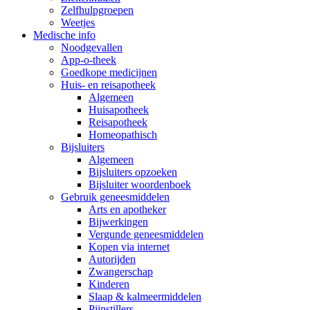
Zelfhulpgroepen
Weetjes
Medische info
Noodgevallen
App-o-theek
Goedkope medicijnen
Huis- en reisapotheek
Algemeen
Huisapotheek
Reisapotheek
Homeopathisch
Bijsluiters
Algemeen
Bijsluiters opzoeken
Bijsluiter woordenboek
Gebruik geneesmiddelen
Arts en apotheker
Bijwerkingen
Vergunde geneesmiddelen
Kopen via internet
Autorijden
Zwangerschap
Kinderen
Slaap & kalmeermiddelen
Pijnstillers