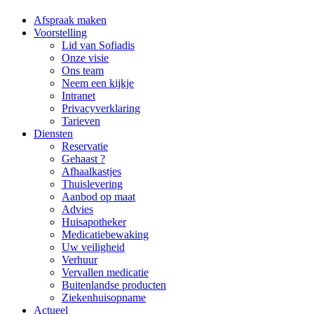
Afspraak maken
Voorstelling
Lid van Sofiadis
Onze visie
Ons team
Neem een kijkje
Intranet
Privacyverklaring
Tarieven
Diensten
Reservatie
Gehaast ?
Afhaalkastjes
Thuislevering
Aanbod op maat
Advies
Huisapotheker
Medicatiebewaking
Uw veiligheid
Verhuur
Vervallen medicatie
Buitenlandse producten
Ziekenhuisopname
Actueel