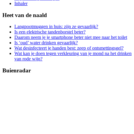
Inhaler
Heet van de naald
Langpootmuggen in huis: zijn ze gevaarlijk?
Is een elektrische tandenborstel beter?
Daarom neem je je smartphone beter niet mee naar het toilet
Is ‘oud’ water drinken gevaarlijk?
Wat desinfecteert je handen best: zeep of ontsmettingsgel?
Wat kan je doen tegen verkleuring van je mond na het drinken
van rode wijn?
Buienradar