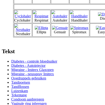
Dis
Cyclohaler
Respimat
Autohaler
Handihaler
Ellipta
Genuair
Spiromax
Easy
Nexthaler
Tekst
Diabetes - controle bloedsuiker
Diabetes - Autoinjector
Migraine - Imitrex Glaxopen
Migraine - neusspray Imitrex
Oogdruppels gebruiken
Tandpoetsen
Tandflossen
Luizenkam
Tekentang
Condoom aanbrengen
Vaginale ring inbrengen