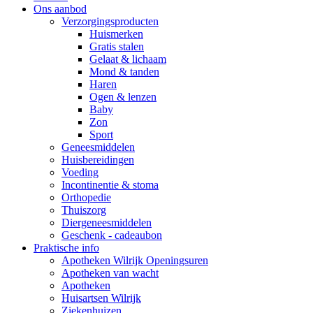
Ons aanbod
Verzorgingsproducten
Huismerken
Gratis stalen
Gelaat & lichaam
Mond & tanden
Haren
Ogen & lenzen
Baby
Zon
Sport
Geneesmiddelen
Huisbereidingen
Voeding
Incontinentie & stoma
Orthopedie
Thuiszorg
Diergeneesmiddelen
Geschenk - cadeaubon
Praktische info
Apotheken Wilrijk Openingsuren
Apotheken van wacht
Apotheken
Huisartsen Wilrijk
Ziekenhuizen