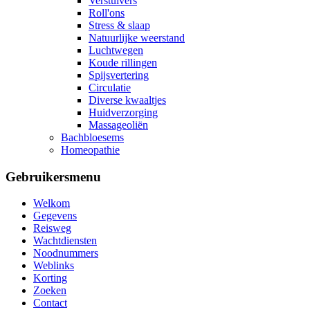
Verstuivers
Roll'ons
Stress & slaap
Natuurlijke weerstand
Luchtwegen
Koude rillingen
Spijsvertering
Circulatie
Diverse kwaaltjes
Huidverzorging
Massageoliën
Bachbloesems
Homeopathie
Gebruikersmenu
Welkom
Gegevens
Reisweg
Wachtdiensten
Noodnummers
Weblinks
Korting
Zoeken
Contact