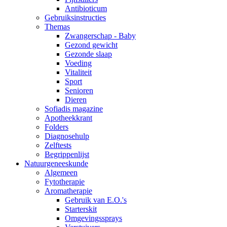
Antibioticum
Gebruiksinstructies
Themas
Zwangerschap - Baby
Gezond gewicht
Gezonde slaap
Voeding
Vitaliteit
Sport
Senioren
Dieren
Sofiadis magazine
Apotheekkrant
Folders
Diagnosehulp
Zelftests
Begrippenlijst
Natuurgeneeskunde
Algemeen
Fytotherapie
Aromatherapie
Gebruik van E.O.'s
Starterskit
Omgevingssprays