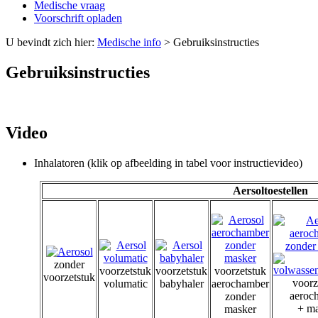
Medische vraag
Voorschrift opladen
U bevindt zich hier:
Medische info
>
Gebruiksinstructies
Gebruiksinstructies
Video
Inhalatoren (klik op afbeelding in tabel voor instructievideo)
Aersoltoestellen
zonder
voorzetstuk
voorzetstuk
voorzetstuk
voorzetstuk
voorz
volumatic
babyhaler
aerochamber
aeroc
zonder
+ ma
masker