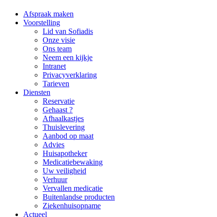
Afspraak maken
Voorstelling
Lid van Sofiadis
Onze visie
Ons team
Neem een kijkje
Intranet
Privacyverklaring
Tarieven
Diensten
Reservatie
Gehaast ?
Afhaalkastjes
Thuislevering
Aanbod op maat
Advies
Huisapotheker
Medicatiebewaking
Uw veiligheid
Verhuur
Vervallen medicatie
Buitenlandse producten
Ziekenhuisopname
Actueel