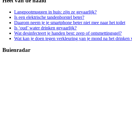
Heet van de naald
Langpootmuggen in huis: zijn ze gevaarlijk?
Is een elektrische tandenborstel beter?
Daarom neem je je smartphone beter niet mee naar het toilet
Is ‘oud’ water drinken gevaarlijk?
Wat desinfecteert je handen best: zeep of ontsmettingsgel?
Wat kan je doen tegen verkleuring van je mond na het drinken 
Buienradar