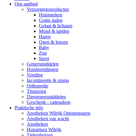
Ons aanbod
Verzorgingsproducten
Huismerken
Gratis stalen
Gelaat & lichaam
Mond & tanden
Haren
Ogen & lenzen
Baby
Zon
Sport
Geneesmiddelen
Huisbereidingen
Voeding
Incontinentie & stoma
Orthopedie
Thuiszorg
Diergeneesmiddelen
Geschenk - cadeaubon
Praktische info
Apotheken Wilrijk Openingsuren
Apotheken van wacht
Apotheken
Huisartsen Wilrijk
Ziekenhuizen