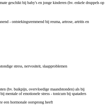
ate geschikt bij baby's en jonge kinderen (bv. enkele druppels op
annend - ontstekingsremmend bij reuma, artrose, artritis en
stondige stress, nervositeit, slaapproblemen
en (bv. buikpijn, overvloedige maandstonden) als bij
j mentale of emotionele stress - tonicum bij spataders
ze een hormonale oorsprong heeft