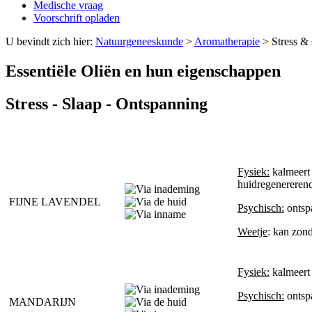
Medische vraag
Voorschrift opladen
U bevindt zich hier:
Natuurgeneeskunde
>
Aromatherapie
>
Stress & 
Essentiële Oliën en hun eigenschappen
Stress - Slaap - Ontspanning
Fysiek:
kalmeert 
huidregenererend
FIJNE LAVENDEL
Psychisch:
ontspa
Weetje
: kan zon
Fysiek:
kalmeert 
Psychisch:
ontspa
MANDARIJN