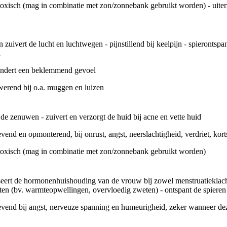
toxisch (mag in combinatie met zon/zonnebank gebruikt worden) - uiterm
n zuivert de lucht en luchtwegen - pijnstillend bij keelpijn - spierontsp
n
ndert een beklemmend gevoel
erend bij o.a. muggen en luizen
de zenuwen - zuivert en verzorgt de huid bij acne en vette huid
vend en opmonterend, bij onrust, angst, neerslachtigheid, verdriet, kort
toxisch (mag in combinatie met zon/zonnebank gebruikt worden)
ert de hormonenhuishouding van de vrouw bij zowel menstruatieklacht
n (bv. warmteopwellingen, overvloedig zweten) - ontspant de spieren bi
vend bij angst, nerveuze spanning en humeurigheid, zeker wanneer de