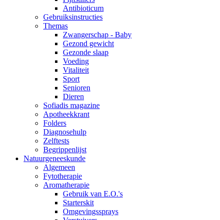
Antibioticum
Gebruiksinstructies
Themas
Zwangerschap - Baby
Gezond gewicht
Gezonde slaap
Voeding
Vitaliteit
Sport
Senioren
Dieren
Sofiadis magazine
Apotheekkrant
Folders
Diagnosehulp
Zelftests
Begrippenlijst
Natuurgeneeskunde
Algemeen
Fytotherapie
Aromatherapie
Gebruik van E.O.'s
Starterskit
Omgevingssprays