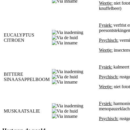
Weetje:
niet foto
knuffelbeer)
Fysiek:
verfrist e
peesontstekinge
EUCALYPTUS
CITROEN
Psychisch:
vermi
Weetje:
insectenw
Fysiek:
kalmeert 
BITTERE
Psychisch:
rustge
SINAASAPPELBOOM
Weetje:
niet foto
Fysiek:
harmonise
menopauzeklachte
MUSKAATSALIE
Psychisch:
rustge