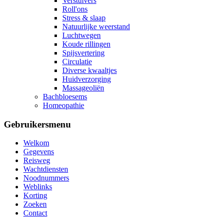
Verstuivers
Roll'ons
Stress & slaap
Natuurlijke weerstand
Luchtwegen
Koude rillingen
Spijsvertering
Circulatie
Diverse kwaaltjes
Huidverzorging
Massageoliën
Bachbloesems
Homeopathie
Gebruikersmenu
Welkom
Gegevens
Reisweg
Wachtdiensten
Noodnummers
Weblinks
Korting
Zoeken
Contact