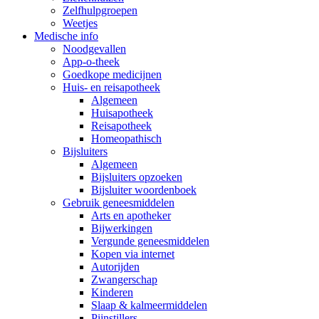
Zelfhulpgroepen
Weetjes
Medische info
Noodgevallen
App-o-theek
Goedkope medicijnen
Huis- en reisapotheek
Algemeen
Huisapotheek
Reisapotheek
Homeopathisch
Bijsluiters
Algemeen
Bijsluiters opzoeken
Bijsluiter woordenboek
Gebruik geneesmiddelen
Arts en apotheker
Bijwerkingen
Vergunde geneesmiddelen
Kopen via internet
Autorijden
Zwangerschap
Kinderen
Slaap & kalmeermiddelen
Pijnstillers