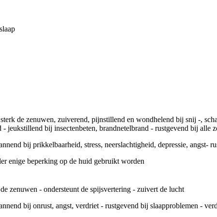
slaap
sterk de zenuwen, zuiverend, pijnstillend en wondhelend bij snij -, s
 - jeukstillend bij insectenbeten, brandnetelbrand - rustgevend bij all
nnend bij prikkelbaarheid, stress, neerslachtigheid, depressie, angst- 
der enige beperking op de huid gebruikt worden
de zenuwen - ondersteunt de spijsvertering - zuivert de lucht
nnend bij onrust, angst, verdriet - rustgevend bij slaapproblemen - verdr