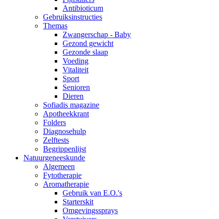
Antibioticum
Gebruiksinstructies
Themas
Zwangerschap - Baby
Gezond gewicht
Gezonde slaap
Voeding
Vitaliteit
Sport
Senioren
Dieren
Sofiadis magazine
Apotheekkrant
Folders
Diagnosehulp
Zelftests
Begrippenlijst
Natuurgeneeskunde
Algemeen
Fytotherapie
Aromatherapie
Gebruik van E.O.'s
Starterskit
Omgevingssprays