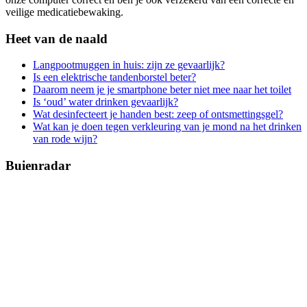
veilige medicatiebewaking.
Heet van de naald
Langpootmuggen in huis: zijn ze gevaarlijk?
Is een elektrische tandenborstel beter?
Daarom neem je je smartphone beter niet mee naar het toilet
Is ‘oud’ water drinken gevaarlijk?
Wat desinfecteert je handen best: zeep of ontsmettingsgel?
Wat kan je doen tegen verkleuring van je mond na het drinken
van rode wijn?
Buienradar