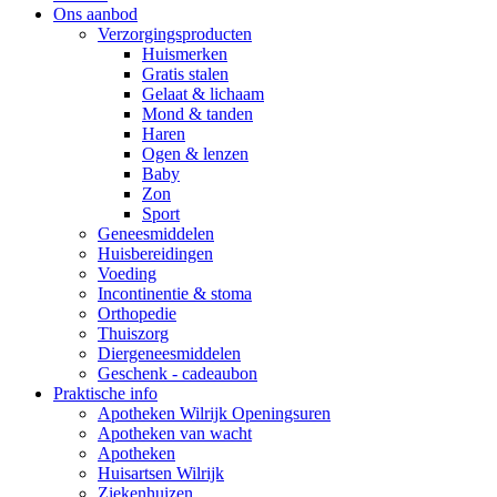
Ons aanbod
Verzorgingsproducten
Huismerken
Gratis stalen
Gelaat & lichaam
Mond & tanden
Haren
Ogen & lenzen
Baby
Zon
Sport
Geneesmiddelen
Huisbereidingen
Voeding
Incontinentie & stoma
Orthopedie
Thuiszorg
Diergeneesmiddelen
Geschenk - cadeaubon
Praktische info
Apotheken Wilrijk Openingsuren
Apotheken van wacht
Apotheken
Huisartsen Wilrijk
Ziekenhuizen