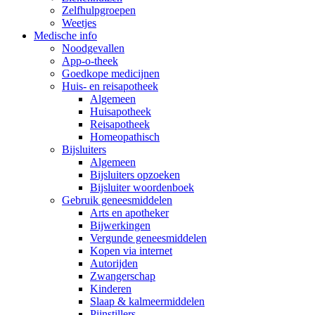
Zelfhulpgroepen
Weetjes
Medische info
Noodgevallen
App-o-theek
Goedkope medicijnen
Huis- en reisapotheek
Algemeen
Huisapotheek
Reisapotheek
Homeopathisch
Bijsluiters
Algemeen
Bijsluiters opzoeken
Bijsluiter woordenboek
Gebruik geneesmiddelen
Arts en apotheker
Bijwerkingen
Vergunde geneesmiddelen
Kopen via internet
Autorijden
Zwangerschap
Kinderen
Slaap & kalmeermiddelen
Pijnstillers