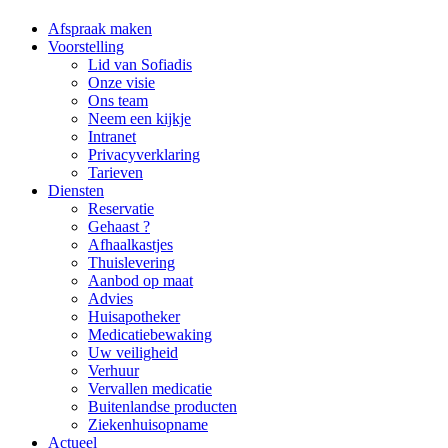
Afspraak maken
Voorstelling
Lid van Sofiadis
Onze visie
Ons team
Neem een kijkje
Intranet
Privacyverklaring
Tarieven
Diensten
Reservatie
Gehaast ?
Afhaalkastjes
Thuislevering
Aanbod op maat
Advies
Huisapotheker
Medicatiebewaking
Uw veiligheid
Verhuur
Vervallen medicatie
Buitenlandse producten
Ziekenhuisopname
Actueel