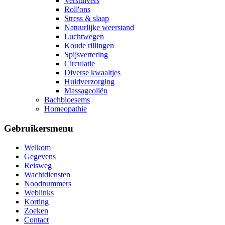
Verstuivers
Roll'ons
Stress & slaap
Natuurlijke weerstand
Luchtwegen
Koude rillingen
Spijsvertering
Circulatie
Diverse kwaaltjes
Huidverzorging
Massageoliën
Bachbloesems
Homeopathie
Gebruikersmenu
Welkom
Gegevens
Reisweg
Wachtdiensten
Noodnummers
Weblinks
Korting
Zoeken
Contact