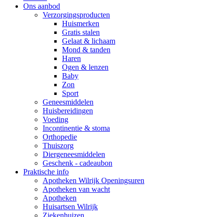
Ons aanbod
Verzorgingsproducten
Huismerken
Gratis stalen
Gelaat & lichaam
Mond & tanden
Haren
Ogen & lenzen
Baby
Zon
Sport
Geneesmiddelen
Huisbereidingen
Voeding
Incontinentie & stoma
Orthopedie
Thuiszorg
Diergeneesmiddelen
Geschenk - cadeaubon
Praktische info
Apotheken Wilrijk Openingsuren
Apotheken van wacht
Apotheken
Huisartsen Wilrijk
Ziekenhuizen