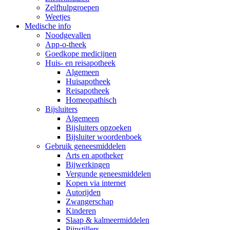
Zelfhulpgroepen
Weetjes
Medische info
Noodgevallen
App-o-theek
Goedkope medicijnen
Huis- en reisapotheek
Algemeen
Huisapotheek
Reisapotheek
Homeopathisch
Bijsluiters
Algemeen
Bijsluiters opzoeken
Bijsluiter woordenboek
Gebruik geneesmiddelen
Arts en apotheker
Bijwerkingen
Vergunde geneesmiddelen
Kopen via internet
Autorijden
Zwangerschap
Kinderen
Slaap & kalmeermiddelen
Pijnstillers