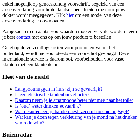
enkel mogelijk op geneeskundig voorschrift, begeleid van een
artsenverklaring voor buitenlandse specialiteiten die door jouw
dokter wordt meegegeven. Klik
hier
om een model van deze
artsenverklaring te downloaden.
Aangezien er een aantal voorwaarden moeten vervuld worden neem
je best
contact
met ons op om jouw product te bestellen.
Gelet op de verzendingskosten voor producten vanuit het
buitenland, wordt hiervoor steeds een voorschot gevraagd. Deze
internationale service is daarom ook voorbehouden voor vaste
klanten met een klantenkaart.
Heet van de naald
Langpootmuggen in huis: zijn ze gevaarlijk?
Is een elektrische tandenborstel beter?
Daarom neem je je smartphone beter niet mee naar het toilet
Is ‘oud’ water drinken gevaarlijk?
Wat desinfecteert je handen best: zeep of ontsmettingsgel?
Wat kan je doen tegen verkleuring van je mond na het drinken
van rode wijn?
Buienradar