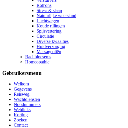
Verstuivers
Roll'ons
Stress & slaap
Natuurlijke weerstand
Luchtwegen
Koude rillingen
Spijsvertering
Circulatie
Diverse kwaaltjes
Huidverzorging
Massageoliën
Bachbloesems
Homeopathie
Gebruikersmenu
Welkom
Gegevens
Reisweg
Wachtdiensten
Noodnummers
Weblinks
Korting
Zoeken
Contact