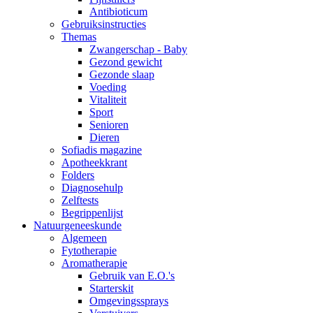
Antibioticum
Gebruiksinstructies
Themas
Zwangerschap - Baby
Gezond gewicht
Gezonde slaap
Voeding
Vitaliteit
Sport
Senioren
Dieren
Sofiadis magazine
Apotheekkrant
Folders
Diagnosehulp
Zelftests
Begrippenlijst
Natuurgeneeskunde
Algemeen
Fytotherapie
Aromatherapie
Gebruik van E.O.'s
Starterskit
Omgevingssprays