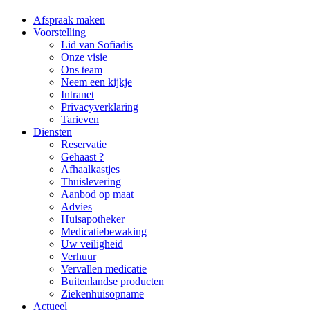
Afspraak maken
Voorstelling
Lid van Sofiadis
Onze visie
Ons team
Neem een kijkje
Intranet
Privacyverklaring
Tarieven
Diensten
Reservatie
Gehaast ?
Afhaalkastjes
Thuislevering
Aanbod op maat
Advies
Huisapotheker
Medicatiebewaking
Uw veiligheid
Verhuur
Vervallen medicatie
Buitenlandse producten
Ziekenhuisopname
Actueel