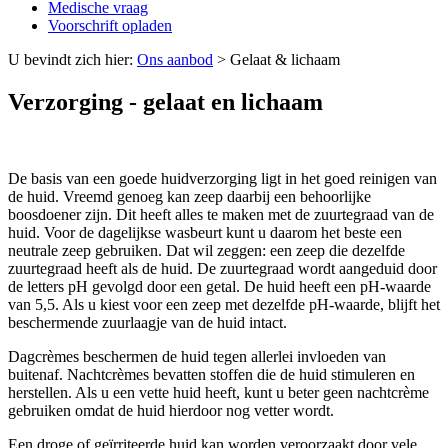
Medische vraag
Voorschrift opladen
U bevindt zich hier:
Ons aanbod
>
Gelaat & lichaam
Verzorging - gelaat en lichaam
De basis van een goede huidverzorging ligt in het goed reinigen van
de huid. Vreemd genoeg kan zeep daarbij een behoorlijke
boosdoener zijn. Dit heeft alles te maken met de zuurtegraad van de
huid. Voor de dagelijkse wasbeurt kunt u daarom het beste een
neutrale zeep gebruiken. Dat wil zeggen: een zeep die dezelfde
zuurtegraad heeft als de huid. De zuurtegraad wordt aangeduid door
de letters pH gevolgd door een getal. De huid heeft een pH-waarde
van 5,5. Als u kiest voor een zeep met dezelfde pH-waarde, blijft het
beschermende zuurlaagje van de huid intact.
Dagcrèmes beschermen de huid tegen allerlei invloeden van
buitenaf. Nachtcrèmes bevatten stoffen die de huid stimuleren en
herstellen. Als u een vette huid heeft, kunt u beter geen nachtcrème
gebruiken omdat de huid hierdoor nog vetter wordt.
Een droge of geïrriteerde huid kan worden veroorzaakt door vele