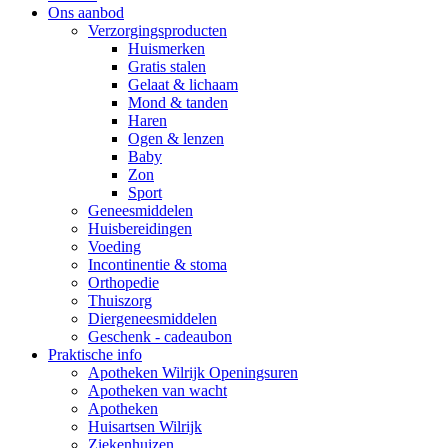
Ons aanbod
Verzorgingsproducten
Huismerken
Gratis stalen
Gelaat & lichaam
Mond & tanden
Haren
Ogen & lenzen
Baby
Zon
Sport
Geneesmiddelen
Huisbereidingen
Voeding
Incontinentie & stoma
Orthopedie
Thuiszorg
Diergeneesmiddelen
Geschenk - cadeaubon
Praktische info
Apotheken Wilrijk Openingsuren
Apotheken van wacht
Apotheken
Huisartsen Wilrijk
Ziekenhuizen