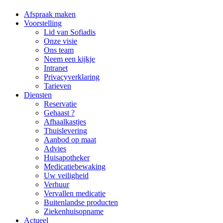
Afspraak maken
Voorstelling
Lid van Sofiadis
Onze visie
Ons team
Neem een kijkje
Intranet
Privacyverklaring
Tarieven
Diensten
Reservatie
Gehaast ?
Afhaalkastjes
Thuislevering
Aanbod op maat
Advies
Huisapotheker
Medicatiebewaking
Uw veiligheid
Verhuur
Vervallen medicatie
Buitenlandse producten
Ziekenhuisopname
Actueel