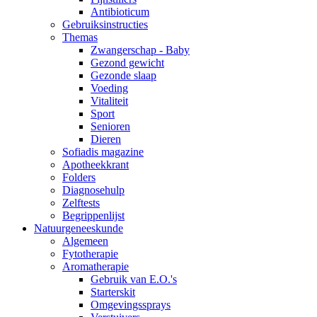
Antibioticum
Gebruiksinstructies
Themas
Zwangerschap - Baby
Gezond gewicht
Gezonde slaap
Voeding
Vitaliteit
Sport
Senioren
Dieren
Sofiadis magazine
Apotheekkrant
Folders
Diagnosehulp
Zelftests
Begrippenlijst
Natuurgeneeskunde
Algemeen
Fytotherapie
Aromatherapie
Gebruik van E.O.'s
Starterskit
Omgevingssprays