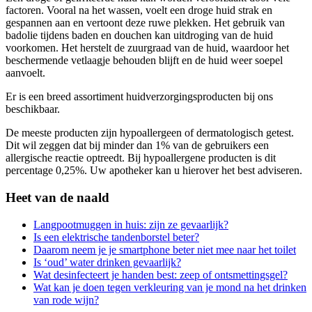
factoren. Vooral na het wassen, voelt een droge huid strak en
gespannen aan en vertoont deze ruwe plekken. Het gebruik van
badolie tijdens baden en douchen kan uitdroging van de huid
voorkomen. Het herstelt de zuurgraad van de huid, waardoor het
beschermende vetlaagje behouden blijft en de huid weer soepel
aanvoelt.
Er is een breed assortiment huidverzorgingsproducten bij ons
beschikbaar.
De meeste producten zijn hypoallergeen of dermatologisch getest.
Dit wil zeggen dat bij minder dan 1% van de gebruikers een
allergische reactie optreedt. Bij hypoallergene producten is dit
percentage 0,25%. Uw apotheker kan u hierover het best adviseren.
Heet van de naald
Langpootmuggen in huis: zijn ze gevaarlijk?
Is een elektrische tandenborstel beter?
Daarom neem je je smartphone beter niet mee naar het toilet
Is ‘oud’ water drinken gevaarlijk?
Wat desinfecteert je handen best: zeep of ontsmettingsgel?
Wat kan je doen tegen verkleuring van je mond na het drinken
van rode wijn?