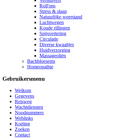
Verstuivers
Roll'ons
Stress & slaap
Natuurlijke weerstand
Luchtwegen
Koude rillingen
Spijsvertering
Circulatie
Diverse kwaaltjes
Huidverzorging
Massageoliën
Bachbloesems
Homeopathie
Gebruikersmenu
Welkom
Gegevens
Reisweg
Wachtdiensten
Noodnummers
Weblinks
Korting
Zoeken
Contact