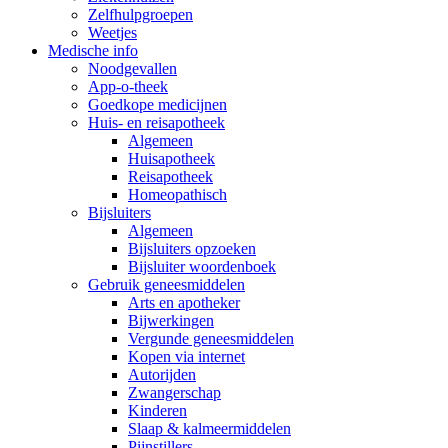
Zelfhulpgroepen
Weetjes
Medische info
Noodgevallen
App-o-theek
Goedkope medicijnen
Huis- en reisapotheek
Algemeen
Huisapotheek
Reisapotheek
Homeopathisch
Bijsluiters
Algemeen
Bijsluiters opzoeken
Bijsluiter woordenboek
Gebruik geneesmiddelen
Arts en apotheker
Bijwerkingen
Vergunde geneesmiddelen
Kopen via internet
Autorijden
Zwangerschap
Kinderen
Slaap & kalmeermiddelen
Pijnstillers