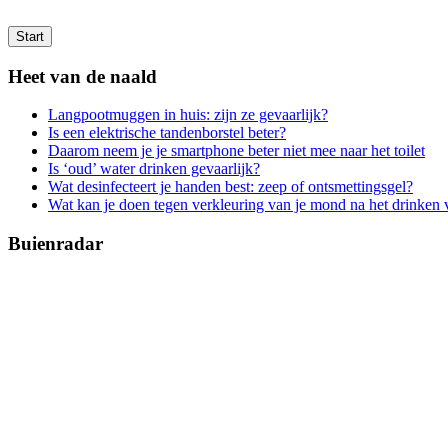
Start
Heet van de naald
Langpootmuggen in huis: zijn ze gevaarlijk?
Is een elektrische tandenborstel beter?
Daarom neem je je smartphone beter niet mee naar het toilet
Is ‘oud’ water drinken gevaarlijk?
Wat desinfecteert je handen best: zeep of ontsmettingsgel?
Wat kan je doen tegen verkleuring van je mond na het drinken 
Buienradar