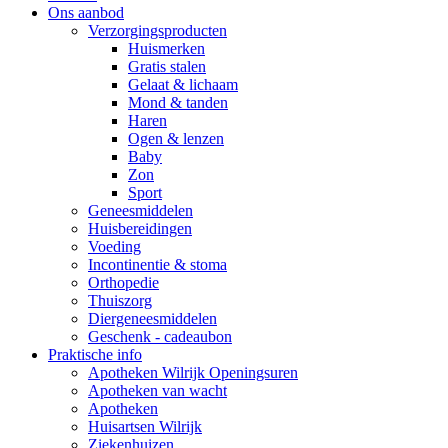
Ons aanbod
Verzorgingsproducten
Huismerken
Gratis stalen
Gelaat & lichaam
Mond & tanden
Haren
Ogen & lenzen
Baby
Zon
Sport
Geneesmiddelen
Huisbereidingen
Voeding
Incontinentie & stoma
Orthopedie
Thuiszorg
Diergeneesmiddelen
Geschenk - cadeaubon
Praktische info
Apotheken Wilrijk Openingsuren
Apotheken van wacht
Apotheken
Huisartsen Wilrijk
Ziekenhuizen