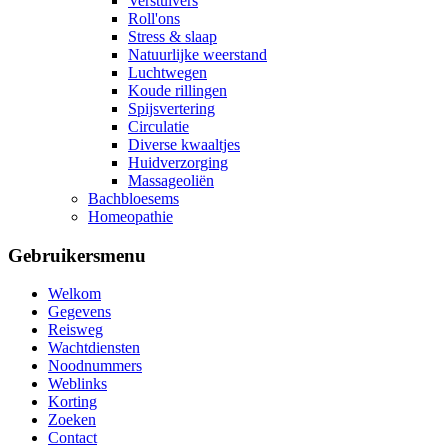
Verstuivers
Roll'ons
Stress & slaap
Natuurlijke weerstand
Luchtwegen
Koude rillingen
Spijsvertering
Circulatie
Diverse kwaaltjes
Huidverzorging
Massageoliën
Bachbloesems
Homeopathie
Gebruikersmenu
Welkom
Gegevens
Reisweg
Wachtdiensten
Noodnummers
Weblinks
Korting
Zoeken
Contact