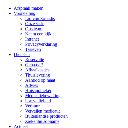
Afspraak maken
Voorstelling
Lid van Sofiadis
Onze visie
Ons team
Neem een kijkje
Intranet
Privacyverklaring
Tarieven
Diensten
Reservatie
Gehaast ?
Afhaalkastjes
Thuislevering
Aanbod op maat
Advies
Huisapotheker
Medicatiebewaking
Uw veiligheid
Verhuur
Vervallen medicatie
Buitenlandse producten
Ziekenhuisopname
Actueel