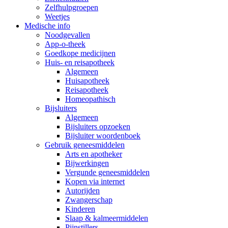
Zelfhulpgroepen
Weetjes
Medische info
Noodgevallen
App-o-theek
Goedkope medicijnen
Huis- en reisapotheek
Algemeen
Huisapotheek
Reisapotheek
Homeopathisch
Bijsluiters
Algemeen
Bijsluiters opzoeken
Bijsluiter woordenboek
Gebruik geneesmiddelen
Arts en apotheker
Bijwerkingen
Vergunde geneesmiddelen
Kopen via internet
Autorijden
Zwangerschap
Kinderen
Slaap & kalmeermiddelen
Pijnstillers