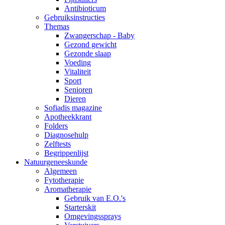
Antibioticum
Gebruiksinstructies
Themas
Zwangerschap - Baby
Gezond gewicht
Gezonde slaap
Voeding
Vitaliteit
Sport
Senioren
Dieren
Sofiadis magazine
Apotheekkrant
Folders
Diagnosehulp
Zelftests
Begrippenlijst
Natuurgeneeskunde
Algemeen
Fytotherapie
Aromatherapie
Gebruik van E.O.'s
Starterskit
Omgevingssprays