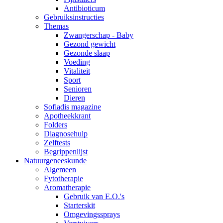
Antibioticum
Gebruiksinstructies
Themas
Zwangerschap - Baby
Gezond gewicht
Gezonde slaap
Voeding
Vitaliteit
Sport
Senioren
Dieren
Sofiadis magazine
Apotheekkrant
Folders
Diagnosehulp
Zelftests
Begrippenlijst
Natuurgeneeskunde
Algemeen
Fytotherapie
Aromatherapie
Gebruik van E.O.'s
Starterskit
Omgevingssprays