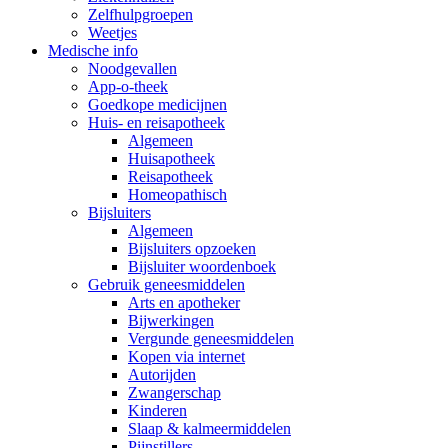
Zelfhulpgroepen
Weetjes
Medische info
Noodgevallen
App-o-theek
Goedkope medicijnen
Huis- en reisapotheek
Algemeen
Huisapotheek
Reisapotheek
Homeopathisch
Bijsluiters
Algemeen
Bijsluiters opzoeken
Bijsluiter woordenboek
Gebruik geneesmiddelen
Arts en apotheker
Bijwerkingen
Vergunde geneesmiddelen
Kopen via internet
Autorijden
Zwangerschap
Kinderen
Slaap & kalmeermiddelen
Pijnstillers