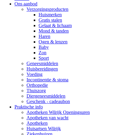
Ons aanbod
Verzorgingsproducten
Huismerken
Gratis stalen
Gelaat & lichaam
Mond & tanden
Haren
Ogen & lenzen
Baby
Zon
Sport
Geneesmiddelen
Huisbereidingen
Voeding
Incontinentie & stoma
Orthopedie
Thuiszorg
Diergeneesmiddelen
Geschenk - cadeaubon
Praktische info
Apotheken Wilrijk Openingsuren
Apotheken van wacht
Apotheken
Huisartsen Wilrijk
Ziekenhuizen