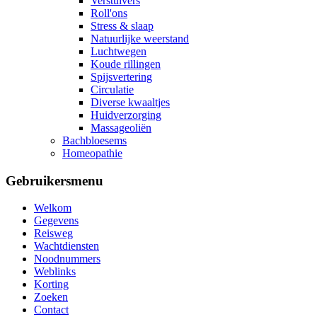
Verstuivers
Roll'ons
Stress & slaap
Natuurlijke weerstand
Luchtwegen
Koude rillingen
Spijsvertering
Circulatie
Diverse kwaaltjes
Huidverzorging
Massageoliën
Bachbloesems
Homeopathie
Gebruikersmenu
Welkom
Gegevens
Reisweg
Wachtdiensten
Noodnummers
Weblinks
Korting
Zoeken
Contact