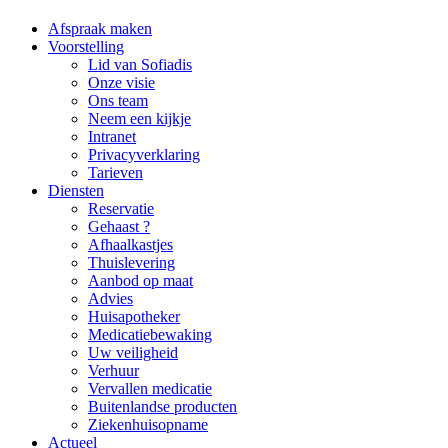
Afspraak maken
Voorstelling
Lid van Sofiadis
Onze visie
Ons team
Neem een kijkje
Intranet
Privacyverklaring
Tarieven
Diensten
Reservatie
Gehaast ?
Afhaalkastjes
Thuislevering
Aanbod op maat
Advies
Huisapotheker
Medicatiebewaking
Uw veiligheid
Verhuur
Vervallen medicatie
Buitenlandse producten
Ziekenhuisopname
Actueel