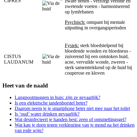
CIPRES
zware benen - verzorgt verhitte en
zwetende voeten - harmoniserend
op lymfebanen
Psychisch:
ontspant bij mentale
uitputting in overgangsperioden
Fysiek:
sterk bloedstelpend bij
bloedende wonden en bloedneus -
CISTUS
zuiverend bij een ontstoken huid,
LAUDANUM
acne, vervuilde wonde, zweren -
sterk samentrekkend op de huid bij
couperose en kloven
Heet van de naald
Langpootmuggen in huis: zijn ze gevaarlijk?
Is een elektrische tandenborstel beter?
Daarom neem je je smartphone beter niet mee naar het toilet
Is ‘oud’ water drinken gevaarlijk?
Wat desinfecteert je handen best: zeep of ontsmettingsgel?
Wat kan je doen tegen verkleuring van je mond na het drinken
van rode wijn?