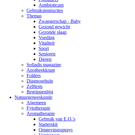
Antibioticum
Gebruiksinstructies
Themas
Zwangerschap - Baby
Gezond gewicht
Gezonde slaap
Voeding
Vitaliteit
Sport
Senioren
Dieren
Sofiadis magazine
Apotheekkrant
Folders
Diagnosehulp
Zelftests
Begrippenlijst
Natuurgeneeskunde
Algemeen
Fytotherapie
Aromatherapie
Gebruik van E.O.'s
Starterskit
Omgevingssprays