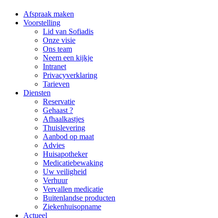
Afspraak maken
Voorstelling
Lid van Sofiadis
Onze visie
Ons team
Neem een kijkje
Intranet
Privacyverklaring
Tarieven
Diensten
Reservatie
Gehaast ?
Afhaalkastjes
Thuislevering
Aanbod op maat
Advies
Huisapotheker
Medicatiebewaking
Uw veiligheid
Verhuur
Vervallen medicatie
Buitenlandse producten
Ziekenhuisopname
Actueel