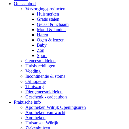
Ons aanbod
Verzorgingsproducten
Huismerken
Gratis stalen
Gelaat & lichaam
Mond & tanden
Haren
Ogen & lenzen
Baby
Zon
Sport
Geneesmiddelen
Huisbereidingen
Voeding
Incontinentie & stoma
Orthopedie
Thuiszorg
Diergeneesmiddelen
Geschenk - cadeaubon
Praktische info
Apotheken Wilrijk Openingsuren
Apotheken van wacht
Apotheken
Huisartsen Wilrijk
Ziekenhuizen