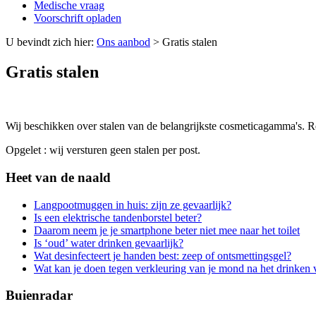
Medische vraag
Voorschrift opladen
U bevindt zich hier:
Ons aanbod
>
Gratis stalen
Gratis stalen
Wij beschikken over stalen van de belangrijkste cosmeticagamma's. Reag
Opgelet : wij versturen geen stalen per post.
Heet van de naald
Langpootmuggen in huis: zijn ze gevaarlijk?
Is een elektrische tandenborstel beter?
Daarom neem je je smartphone beter niet mee naar het toilet
Is ‘oud’ water drinken gevaarlijk?
Wat desinfecteert je handen best: zeep of ontsmettingsgel?
Wat kan je doen tegen verkleuring van je mond na het drinken 
Buienradar