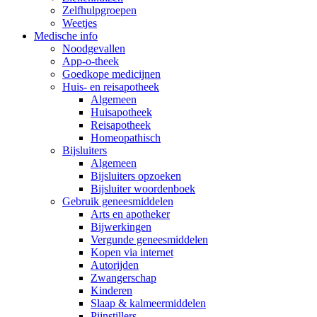
Zelfhulpgroepen
Weetjes
Medische info
Noodgevallen
App-o-theek
Goedkope medicijnen
Huis- en reisapotheek
Algemeen
Huisapotheek
Reisapotheek
Homeopathisch
Bijsluiters
Algemeen
Bijsluiters opzoeken
Bijsluiter woordenboek
Gebruik geneesmiddelen
Arts en apotheker
Bijwerkingen
Vergunde geneesmiddelen
Kopen via internet
Autorijden
Zwangerschap
Kinderen
Slaap & kalmeermiddelen
Pijnstillers