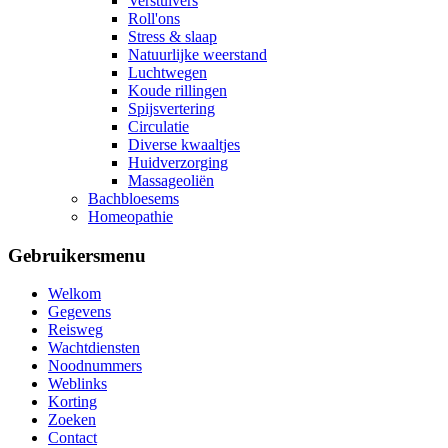
Verstuivers
Roll'ons
Stress & slaap
Natuurlijke weerstand
Luchtwegen
Koude rillingen
Spijsvertering
Circulatie
Diverse kwaaltjes
Huidverzorging
Massageoliën
Bachbloesems
Homeopathie
Gebruikersmenu
Welkom
Gegevens
Reisweg
Wachtdiensten
Noodnummers
Weblinks
Korting
Zoeken
Contact