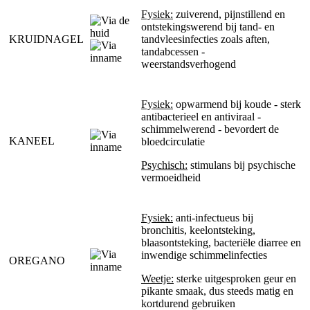
Fysiek:
zuiverend, pijnstillend en
ontstekingswerend bij tand- en
KRUIDNAGEL
tandvleesinfecties zoals aften,
tandabcessen -
weerstandsverhogend
Fysiek:
opwarmend bij koude - sterk
antibacterieel en antiviraal -
schimmelwerend - bevordert de
KANEEL
bloedcirculatie
Psychisch:
stimulans bij psychische
vermoeidheid
Fysiek:
anti-infectueus bij
bronchitis, keelontsteking,
blaasontsteking, bacteriële diarree en
inwendige schimmelinfecties
OREGANO
Weetje:
sterke uitgesproken geur en
pikante smaak, dus steeds matig en
kortdurend gebruiken