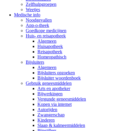
Zelfhulpgroepen
Weetjes
Medische info
Noodgevallen
App-o-theek
Goedkope medicijnen
Huis- en reisapotheek
Algemeen
Huisapotheek
Reisapotheek
Homeopathisch
Bijsluiters
Algemeen
Bijsluiters opzoeken
Bijsluiter woordenboek
Gebruik geneesmiddelen
Arts en apotheker
Bijwerkingen
Vergunde geneesmiddelen
Kopen via internet
Autorijden
Zwangerschap
Kinderen
Slaap & kalmeermiddelen
Pijnstillers