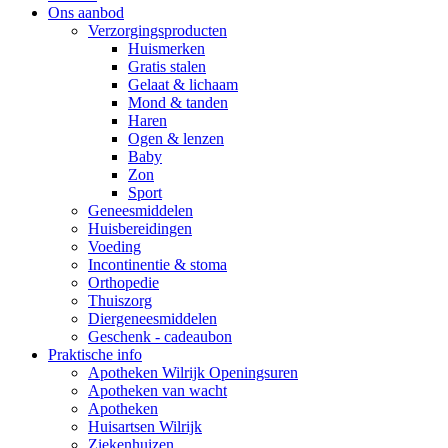
Ons aanbod
Verzorgingsproducten
Huismerken
Gratis stalen
Gelaat & lichaam
Mond & tanden
Haren
Ogen & lenzen
Baby
Zon
Sport
Geneesmiddelen
Huisbereidingen
Voeding
Incontinentie & stoma
Orthopedie
Thuiszorg
Diergeneesmiddelen
Geschenk - cadeaubon
Praktische info
Apotheken Wilrijk Openingsuren
Apotheken van wacht
Apotheken
Huisartsen Wilrijk
Ziekenhuizen