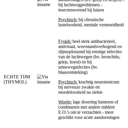
bij luchtwegproblemen -
insectenwerend bij luizen
Psychisch:
bij chronische
lusteloosheid, mentale vermoeidheid
Fysiek:
heel sterk antibacterieel,
antiviraal, weerstandsverhogend en
slijmoplossend bij ernstige infecties
van de luchtwegen (bv. bronchitis,
griep, hoest) en bij
urineweginfecties (bv.
blaasontsteking)
ECHTE TIJM
(THYMOL)
Psychisch:
krachtig neurotonicum
bij nerveuze zwakte en
moedeloosheid na ziekte
Weetje:
lage dosering hanteren of
combineren met andere mildere
E.O.'s om te verzachten - meer
geschikt voor acute aandoeningen