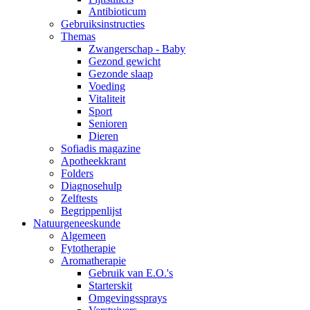
Antibioticum
Gebruiksinstructies
Themas
Zwangerschap - Baby
Gezond gewicht
Gezonde slaap
Voeding
Vitaliteit
Sport
Senioren
Dieren
Sofiadis magazine
Apotheekkrant
Folders
Diagnosehulp
Zelftests
Begrippenlijst
Natuurgeneeskunde
Algemeen
Fytotherapie
Aromatherapie
Gebruik van E.O.'s
Starterskit
Omgevingssprays