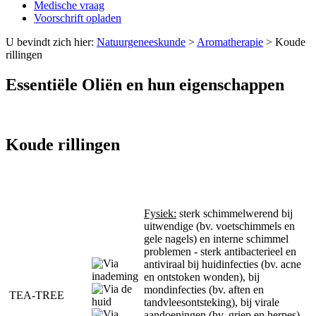
Medische vraag
Voorschrift opladen
U bevindt zich hier:
Natuurgeneeskunde
>
Aromatherapie
>
Koude
rillingen
Essentiële Oliën en hun eigenschappen
Koude rillingen
Fysiek:
sterk schimmelwerend bij
uitwendige (bv. voetschimmels en
gele nagels) en interne schimmel
problemen - sterk antibacterieel en
antiviraal bij huidinfecties (bv. acne
en ontstoken wonden), bij
mondinfecties (bv. aften en
TEA-TREE
tandvleesontsteking), bij virale
aandoeningen (bv. griep en herpes) -