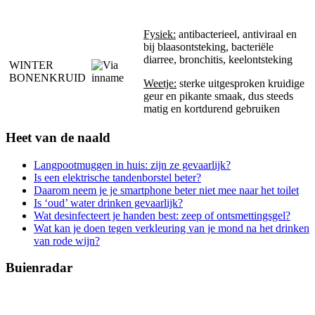
Fysiek:
antibacterieel, antiviraal en
bij blaasontsteking, bacteriële
diarree, bronchitis, keelontsteking
WINTER
BONENKRUID
Weetje:
sterke uitgesproken kruidige
geur en pikante smaak, dus steeds
matig en kortdurend gebruiken
Heet van de naald
Langpootmuggen in huis: zijn ze gevaarlijk?
Is een elektrische tandenborstel beter?
Daarom neem je je smartphone beter niet mee naar het toilet
Is ‘oud’ water drinken gevaarlijk?
Wat desinfecteert je handen best: zeep of ontsmettingsgel?
Wat kan je doen tegen verkleuring van je mond na het drinken
van rode wijn?
Buienradar