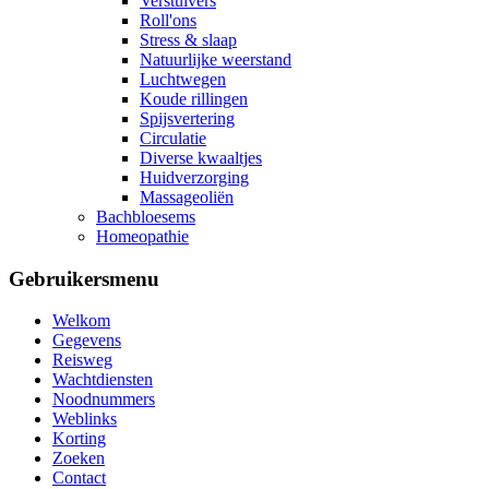
Verstuivers
Roll'ons
Stress & slaap
Natuurlijke weerstand
Luchtwegen
Koude rillingen
Spijsvertering
Circulatie
Diverse kwaaltjes
Huidverzorging
Massageoliën
Bachbloesems
Homeopathie
Gebruikersmenu
Welkom
Gegevens
Reisweg
Wachtdiensten
Noodnummers
Weblinks
Korting
Zoeken
Contact