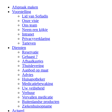
Afspraak maken
Voorstelling
Lid van Sofiadis
Onze visie
Ons team
Neem een kijkje
Intranet
Privacyverklaring
Tarieven
Diensten
Reservatie
Gehaast ?
Afhaalkastjes
Thuislevering
Aanbod op maat
Advies
Huisapotheker
Medicatiebewaking
Uw veiligheid
Verhuur
Vervallen medicatie
Buitenlandse producten
Ziekenhuisopname
Actueel