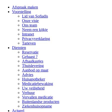
Afspraak maken
Voorstelling
Lid van Sofiadis
Onze visie
Ons team
Neem een kijkje
Intranet
Privacyverklaring
Tarieven
Diensten
Reservatie
Gehaast ?
Afhaalkastjes
Thuislevering
Aanbod op maat
Advies
Huisapotheker
Medicatiebewaking
Uw veiligheid
Verhuur
Vervallen medicatie
Buitenlandse producten
Ziekenhuisopname
Actueel