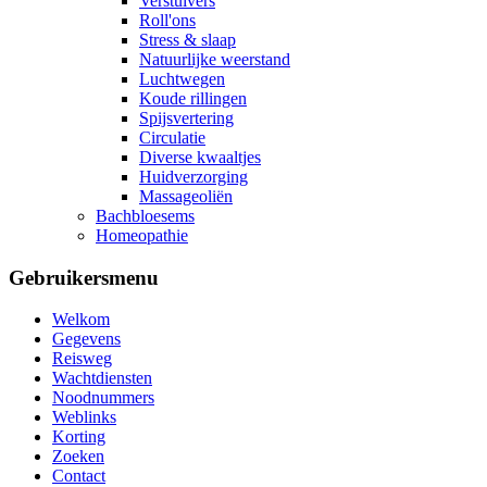
Verstuivers
Roll'ons
Stress & slaap
Natuurlijke weerstand
Luchtwegen
Koude rillingen
Spijsvertering
Circulatie
Diverse kwaaltjes
Huidverzorging
Massageoliën
Bachbloesems
Homeopathie
Gebruikersmenu
Welkom
Gegevens
Reisweg
Wachtdiensten
Noodnummers
Weblinks
Korting
Zoeken
Contact