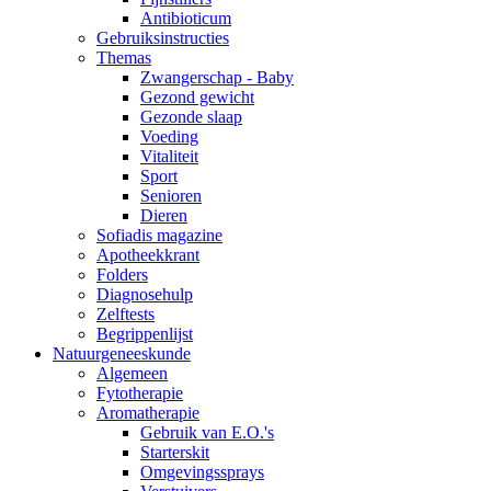
Antibioticum
Gebruiksinstructies
Themas
Zwangerschap - Baby
Gezond gewicht
Gezonde slaap
Voeding
Vitaliteit
Sport
Senioren
Dieren
Sofiadis magazine
Apotheekkrant
Folders
Diagnosehulp
Zelftests
Begrippenlijst
Natuurgeneeskunde
Algemeen
Fytotherapie
Aromatherapie
Gebruik van E.O.'s
Starterskit
Omgevingssprays