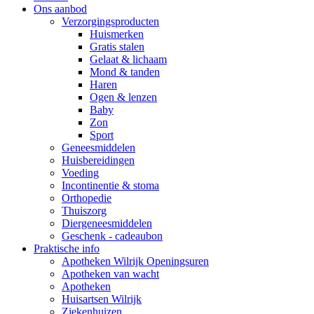
Ons aanbod
Verzorgingsproducten
Huismerken
Gratis stalen
Gelaat & lichaam
Mond & tanden
Haren
Ogen & lenzen
Baby
Zon
Sport
Geneesmiddelen
Huisbereidingen
Voeding
Incontinentie & stoma
Orthopedie
Thuiszorg
Diergeneesmiddelen
Geschenk - cadeaubon
Praktische info
Apotheken Wilrijk Openingsuren
Apotheken van wacht
Apotheken
Huisartsen Wilrijk
Ziekenhuizen