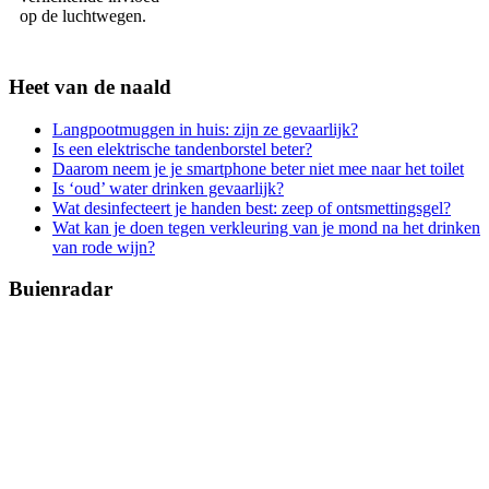
op de luchtwegen.
Heet van de naald
Langpootmuggen in huis: zijn ze gevaarlijk?
Is een elektrische tandenborstel beter?
Daarom neem je je smartphone beter niet mee naar het toilet
Is ‘oud’ water drinken gevaarlijk?
Wat desinfecteert je handen best: zeep of ontsmettingsgel?
Wat kan je doen tegen verkleuring van je mond na het drinken
van rode wijn?
Buienradar