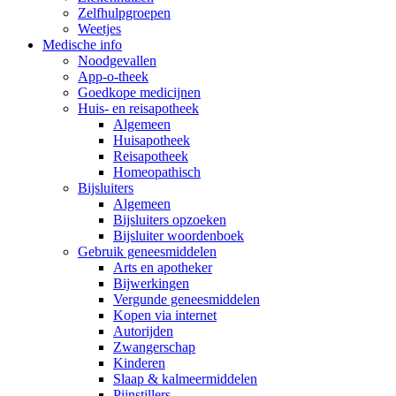
Zelfhulpgroepen
Weetjes
Medische info
Noodgevallen
App-o-theek
Goedkope medicijnen
Huis- en reisapotheek
Algemeen
Huisapotheek
Reisapotheek
Homeopathisch
Bijsluiters
Algemeen
Bijsluiters opzoeken
Bijsluiter woordenboek
Gebruik geneesmiddelen
Arts en apotheker
Bijwerkingen
Vergunde geneesmiddelen
Kopen via internet
Autorijden
Zwangerschap
Kinderen
Slaap & kalmeermiddelen
Pijnstillers