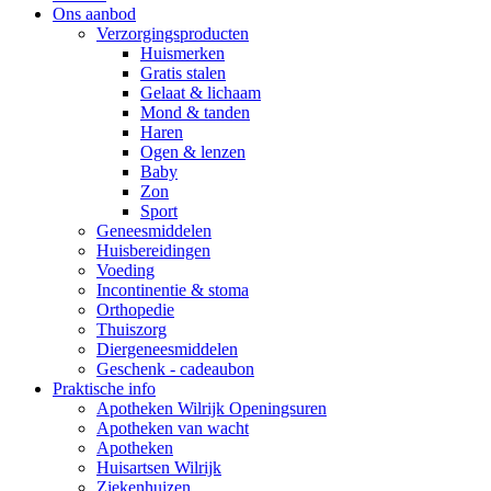
Ons aanbod
Verzorgingsproducten
Huismerken
Gratis stalen
Gelaat & lichaam
Mond & tanden
Haren
Ogen & lenzen
Baby
Zon
Sport
Geneesmiddelen
Huisbereidingen
Voeding
Incontinentie & stoma
Orthopedie
Thuiszorg
Diergeneesmiddelen
Geschenk - cadeaubon
Praktische info
Apotheken Wilrijk Openingsuren
Apotheken van wacht
Apotheken
Huisartsen Wilrijk
Ziekenhuizen