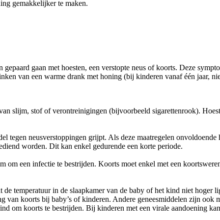
ning gemakkelijker te maken.
n gepaard gaan met hoesten, een verstopte neus of koorts. Deze symp
nken van een warme drank met honing (bij kinderen vanaf één jaar, niet
van slijm, stof of verontreinigingen (bijvoorbeeld sigarettenrook). Hoe
ddel tegen neusverstoppingen grijpt. Als deze maatregelen onvoldoende
egediend worden. Dit kan enkel gedurende een korte periode.
aam om een infectie te bestrijden. Koorts moet enkel met een koortswer
t de temperatuur in de slaapkamer van de baby of het kind niet hoger l
g van koorts bij baby’s of kinderen. Andere geneesmiddelen zijn ook m
ind om koorts te bestrijden. Bij kinderen met een virale aandoening ka