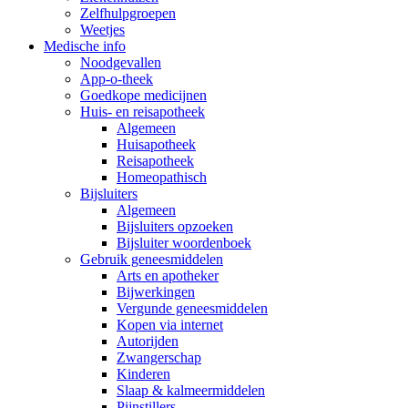
Zelfhulpgroepen
Weetjes
Medische info
Noodgevallen
App-o-theek
Goedkope medicijnen
Huis- en reisapotheek
Algemeen
Huisapotheek
Reisapotheek
Homeopathisch
Bijsluiters
Algemeen
Bijsluiters opzoeken
Bijsluiter woordenboek
Gebruik geneesmiddelen
Arts en apotheker
Bijwerkingen
Vergunde geneesmiddelen
Kopen via internet
Autorijden
Zwangerschap
Kinderen
Slaap & kalmeermiddelen
Pijnstillers