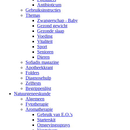
Antibioticum
Gebruiksinstructies
Themas
Zwangerschap - Baby
Gezond gewicht
Gezonde slaap
Voeding
Vitaliteit
Sport
Senioren
Dieren
Sofiadis magazine
Apotheekkrant
Folders
Diagnosehulp
Zelftests
Begrippenlijst
Natuurgeneeskunde
Algemeen
Fytotherapie
Aromatherapie
Gebruik van E.O.'s
Starterskit
Omgevingssprays