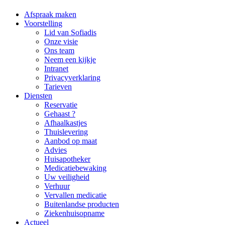
Afspraak maken
Voorstelling
Lid van Sofiadis
Onze visie
Ons team
Neem een kijkje
Intranet
Privacyverklaring
Tarieven
Diensten
Reservatie
Gehaast ?
Afhaalkastjes
Thuislevering
Aanbod op maat
Advies
Huisapotheker
Medicatiebewaking
Uw veiligheid
Verhuur
Vervallen medicatie
Buitenlandse producten
Ziekenhuisopname
Actueel