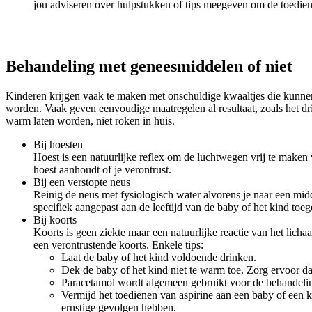
jou adviseren over hulpstukken of tips meegeven om de toedie
Behandeling met geneesmiddelen of niet
Kinderen krijgen vaak te maken met onschuldige kwaaltjes die kunne
worden. Vaak geven eenvoudige maatregelen al resultaat, zoals het dri
warm laten worden, niet roken in huis.
Bij hoesten
Hoest is een natuurlijke reflex om de luchtwegen vrij te maken 
hoest aanhoudt of je verontrust.
Bij een verstopte neus
Reinig de neus met fysiologisch water alvorens je naar een mi
specifiek aangepast aan de leeftijd van de baby of het kind to
Bij koorts
Koorts is geen ziekte maar een natuurlijke reactie van het lich
een verontrustende koorts. Enkele tips:
Laat de baby of het kind voldoende drinken.
Dek de baby of het kind niet te warm toe. Zorg ervoor da
Paracetamol wordt algemeen gebruikt voor de behandelin
Vermijd het toedienen van aspirine aan een baby of een k
ernstige gevolgen hebben.