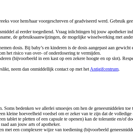
treeks voor hem/haar voorgeschreven of geadviseerd werd. Gebruik geen
eesmiddel al eerder toegediend. Vraag inlichtingen bij jouw apotheker ind
n inname, de gebruiksaanwijzingen, de mogelijke wisselwerking met and
nemen dosis. Bij baby’s en kinderen is de dosis aangepast aan gewicht e
m het risico van over- of onderdosering te vermijden.
deren (bijvoorbeeld in een kast op een zekere hoogte en op slot). Resp
slikt, neem dan onmiddellijk contact op met het
Antigifcentrum
.
ren. Soms bedenken we allerlei smoesjes om hen de geneesmiddelen toe 
ds een kleine hoeveelheid voedsel om er zeker van te zijn dat de volled
en tablet te pletten of een capsule te openen) kan de tolerantie en/of 
g raad aan jouw arts of apotheker.
en met een complexere wijze van toediening (bijvoorbeeld geneesmidde