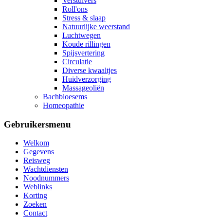
Verstuivers
Roll'ons
Stress & slaap
Natuurlijke weerstand
Luchtwegen
Koude rillingen
Spijsvertering
Circulatie
Diverse kwaaltjes
Huidverzorging
Massageoliën
Bachbloesems
Homeopathie
Gebruikersmenu
Welkom
Gegevens
Reisweg
Wachtdiensten
Noodnummers
Weblinks
Korting
Zoeken
Contact