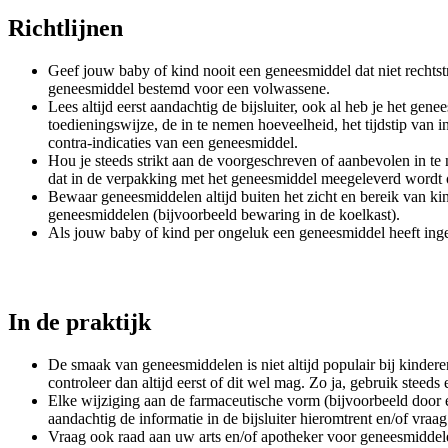
Richtlijnen
Geef jouw baby of kind nooit een geneesmiddel dat niet rechts
geneesmiddel bestemd voor een volwassene.
Lees altijd eerst aandachtig de bijsluiter, ook al heb je het gen
toedieningswijze, de in te nemen hoeveelheid, het tijdstip va
contra-indicaties van een geneesmiddel.
Hou je steeds strikt aan de voorgeschreven of aanbevolen in te 
dat in de verpakking met het geneesmiddel meegeleverd wordt o
Bewaar geneesmiddelen altijd buiten het zicht en bereik van kin
geneesmiddelen (bijvoorbeeld bewaring in de koelkast).
Als jouw baby of kind per ongeluk een geneesmiddel heeft inge
In de praktijk
De smaak van geneesmiddelen is niet altijd populair bij kinde
controleer dan altijd eerst of dit wel mag. Zo ja, gebruik stee
Elke wijziging aan de farmaceutische vorm (bijvoorbeeld door e
aandachtig de informatie in de bijsluiter hieromtrent en/of vraa
Vraag ook raad aan uw arts en/of apotheker voor geneesmiddel