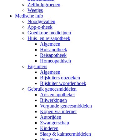
Zelfhulpgroepen
Weetjes
Medische info
Noodgevallen
App-o-theek
Goedkope medicijnen
Huis- en reisapotheek
Algemeen
Huisapotheek
Reisapotheek
Homeopathisch
Bijsluiters
Algemeen
Bijsluiters opzoeken
Bijsluiter woordenboek
Gebruik geneesmiddelen
Arts en apotheker
Bijwerkingen
Vergunde geneesmiddelen
Kopen via internet
Autorijden
Zwangerschap
Kinderen
Slaap & kalmeermiddelen
Pijnstillers