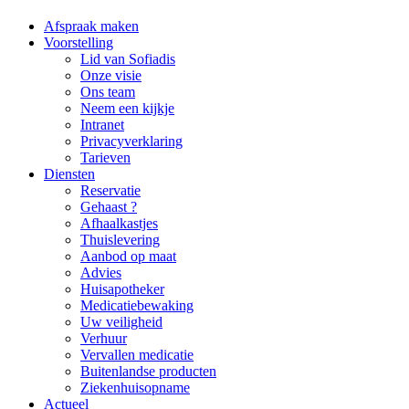
Afspraak maken
Voorstelling
Lid van Sofiadis
Onze visie
Ons team
Neem een kijkje
Intranet
Privacyverklaring
Tarieven
Diensten
Reservatie
Gehaast ?
Afhaalkastjes
Thuislevering
Aanbod op maat
Advies
Huisapotheker
Medicatiebewaking
Uw veiligheid
Verhuur
Vervallen medicatie
Buitenlandse producten
Ziekenhuisopname
Actueel