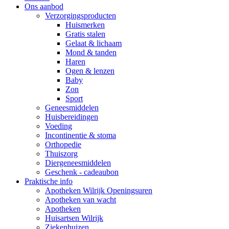
Ons aanbod
Verzorgingsproducten
Huismerken
Gratis stalen
Gelaat & lichaam
Mond & tanden
Haren
Ogen & lenzen
Baby
Zon
Sport
Geneesmiddelen
Huisbereidingen
Voeding
Incontinentie & stoma
Orthopedie
Thuiszorg
Diergeneesmiddelen
Geschenk - cadeaubon
Praktische info
Apotheken Wilrijk Openingsuren
Apotheken van wacht
Apotheken
Huisartsen Wilrijk
Ziekenhuizen