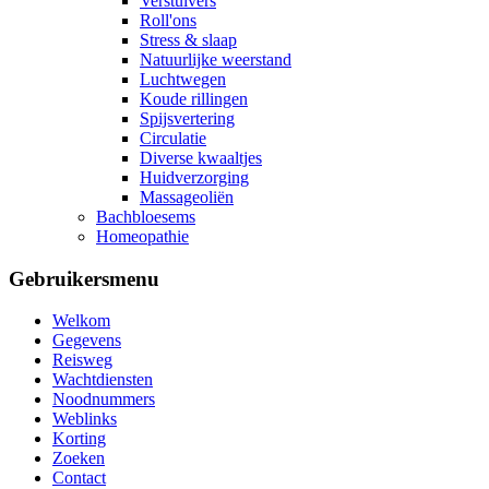
Verstuivers
Roll'ons
Stress & slaap
Natuurlijke weerstand
Luchtwegen
Koude rillingen
Spijsvertering
Circulatie
Diverse kwaaltjes
Huidverzorging
Massageoliën
Bachbloesems
Homeopathie
Gebruikersmenu
Welkom
Gegevens
Reisweg
Wachtdiensten
Noodnummers
Weblinks
Korting
Zoeken
Contact