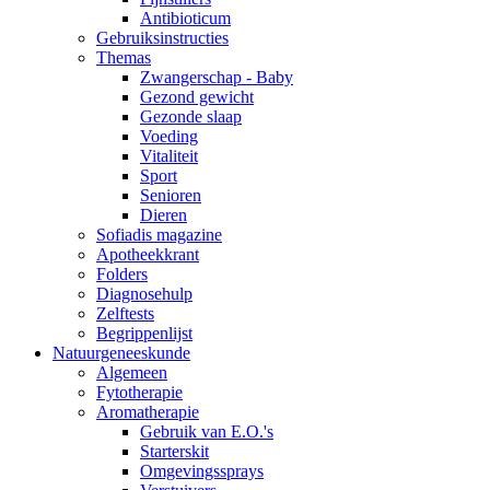
Antibioticum
Gebruiksinstructies
Themas
Zwangerschap - Baby
Gezond gewicht
Gezonde slaap
Voeding
Vitaliteit
Sport
Senioren
Dieren
Sofiadis magazine
Apotheekkrant
Folders
Diagnosehulp
Zelftests
Begrippenlijst
Natuurgeneeskunde
Algemeen
Fytotherapie
Aromatherapie
Gebruik van E.O.'s
Starterskit
Omgevingssprays