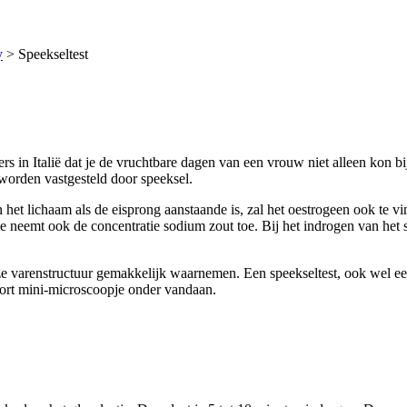
y
>
Speekseltest
s in Italië dat je de vruchtbare dagen van een vrouw niet alleen kon b
worden vastgesteld door speeksel.
 het lichaam als de eisprong aanstaande is, zal het oestrogeen ook te v
tie neemt ook de concentratie sodium zout toe. Bij het indrogen van het 
e varenstructuur gemakkelijk waarnemen. Een speekseltest, ook wel een v
soort mini-microscoopje onder vandaan.