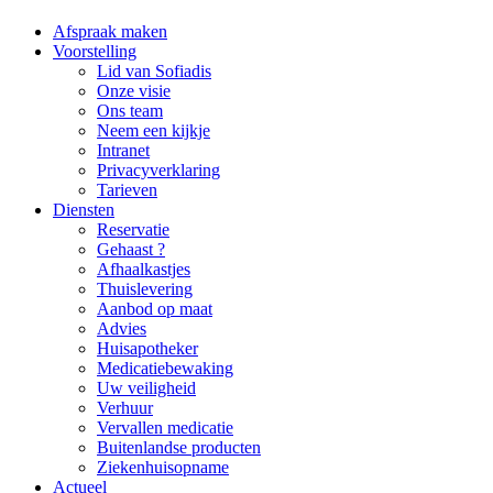
Afspraak maken
Voorstelling
Lid van Sofiadis
Onze visie
Ons team
Neem een kijkje
Intranet
Privacyverklaring
Tarieven
Diensten
Reservatie
Gehaast ?
Afhaalkastjes
Thuislevering
Aanbod op maat
Advies
Huisapotheker
Medicatiebewaking
Uw veiligheid
Verhuur
Vervallen medicatie
Buitenlandse producten
Ziekenhuisopname
Actueel