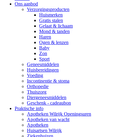
Ons aanbod
Verzorgingsproducten
Huismerken
Gratis stalen
Gelaat & lichaam
Mond & tanden
Haren
Ogen & lenzen
Baby
Zon
Sport
Geneesmiddelen
Huisbereidingen
Voeding
Incontinentie & stoma
Orthopedie
Thuiszorg
Diergeneesmiddelen
Geschenk - cadeaubon
Praktische info
Apotheken Wilrijk Openingsuren
Apotheken van wacht
Apotheken
Huisartsen Wilrijk
Ziekenhuizen