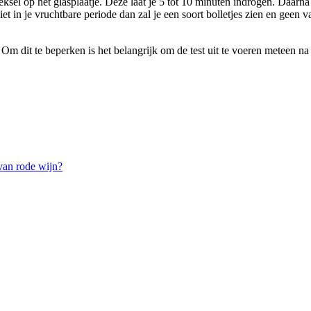
eeksel op het glasplaatje. Deze laat je 5 tot 10 minuten indrogen. Daarna 
e niet in je vruchtbare periode dan zal je een soort bolletjes zien en geen
m dit te beperken is het belangrijk om de test uit te voeren meteen na h
van rode wijn?