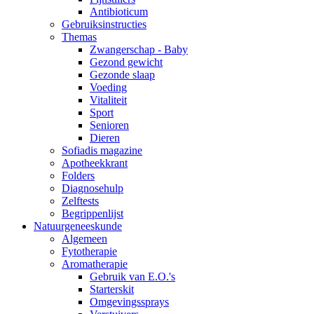
Antibioticum
Gebruiksinstructies
Themas
Zwangerschap - Baby
Gezond gewicht
Gezonde slaap
Voeding
Vitaliteit
Sport
Senioren
Dieren
Sofiadis magazine
Apotheekkrant
Folders
Diagnosehulp
Zelftests
Begrippenlijst
Natuurgeneeskunde
Algemeen
Fytotherapie
Aromatherapie
Gebruik van E.O.'s
Starterskit
Omgevingssprays