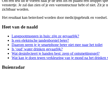
Om een test uit te voeren haal je de lens los en plaatst een druppel sp
venstertje. Je zal dan zien of je een varenstructuur hebt of niet. Zit j
zichtbaar worden.
Het resultaat kan beinvloed worden door medicijngebruik en voedsel. O
Heet van de naald
Langpootmuggen in huis: zijn ze gevaarlijk?
Is een elektrische tandenborstel beter?
Daarom neem je je smartphone beter niet mee naar het toilet
Is ‘oud’ water drinken gevaarlijk?
Wat desinfecteert je handen best: zeep of ontsmettingsgel?
Wat kan je doen tegen verkleuring van je mond na het drinken 
Buienradar