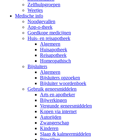
Zelfhulpgroepen
Weetjes
Medische info
Noodgevallen
App-o-theek
Goedkope medicijnen
Huis- en reisapotheek
Algemeen
Huisapotheek
Reisapotheek
Homeopathisch
Bijsluiters
Algemeen
Bijsluiters opzoeken
Bijsluiter woordenboek
Gebruik geneesmiddelen
Arts en apotheker
Bijwerkingen
Vergunde geneesmiddelen
Kopen via internet
Autorijden
Zwangerschap
Kinderen
Slaap & kalmeermiddelen
Pijnstillers