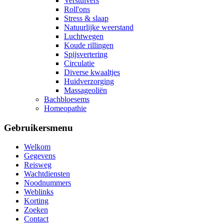
Verstuivers
Roll'ons
Stress & slaap
Natuurlijke weerstand
Luchtwegen
Koude rillingen
Spijsvertering
Circulatie
Diverse kwaaltjes
Huidverzorging
Massageoliën
Bachbloesems
Homeopathie
Gebruikersmenu
Welkom
Gegevens
Reisweg
Wachtdiensten
Noodnummers
Weblinks
Korting
Zoeken
Contact