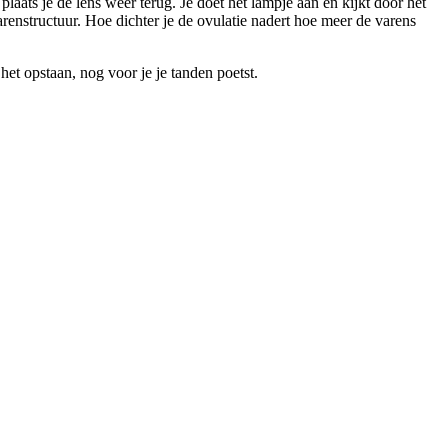
plaats je de lens weer terug. Je doet het lampje aan en kijkt door het
 varenstructuur. Hoe dichter je de ovulatie nadert hoe meer de varens
et opstaan, nog voor je je tanden poetst.