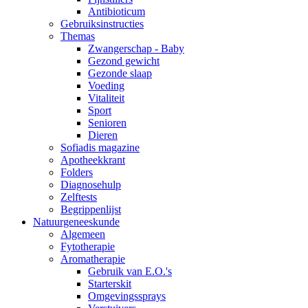
Antibioticum
Gebruiksinstructies
Themas
Zwangerschap - Baby
Gezond gewicht
Gezonde slaap
Voeding
Vitaliteit
Sport
Senioren
Dieren
Sofiadis magazine
Apotheekkrant
Folders
Diagnosehulp
Zelftests
Begrippenlijst
Natuurgeneeskunde
Algemeen
Fytotherapie
Aromatherapie
Gebruik van E.O.'s
Starterskit
Omgevingssprays