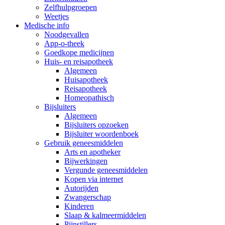
Zelfhulpgroepen
Weetjes
Medische info
Noodgevallen
App-o-theek
Goedkope medicijnen
Huis- en reisapotheek
Algemeen
Huisapotheek
Reisapotheek
Homeopathisch
Bijsluiters
Algemeen
Bijsluiters opzoeken
Bijsluiter woordenboek
Gebruik geneesmiddelen
Arts en apotheker
Bijwerkingen
Vergunde geneesmiddelen
Kopen via internet
Autorijden
Zwangerschap
Kinderen
Slaap & kalmeermiddelen
Pijnstillers