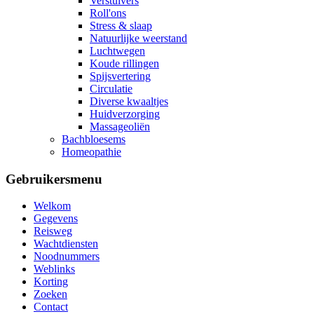
Verstuivers
Roll'ons
Stress & slaap
Natuurlijke weerstand
Luchtwegen
Koude rillingen
Spijsvertering
Circulatie
Diverse kwaaltjes
Huidverzorging
Massageoliën
Bachbloesems
Homeopathie
Gebruikersmenu
Welkom
Gegevens
Reisweg
Wachtdiensten
Noodnummers
Weblinks
Korting
Zoeken
Contact