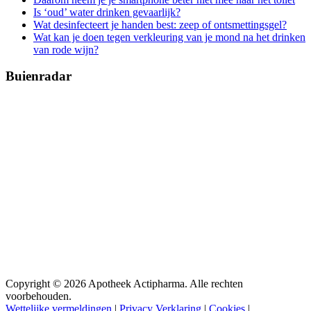
Is ‘oud’ water drinken gevaarlijk?
Wat desinfecteert je handen best: zeep of ontsmettingsgel?
Wat kan je doen tegen verkleuring van je mond na het drinken
van rode wijn?
Buienradar
Copyright © 2026 Apotheek Actipharma. Alle rechten
voorbehouden.
Wettelijke vermeldingen
|
Privacy Verklaring
|
Cookies
|