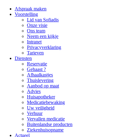
Afspraak maken
Voorstelling
Lid van Sofiadis
Onze visie
Ons team
Neem een kijkje
Intranet
Privacyverklaring
Tarieven
Diensten
Reservatie
Gehaast ?
Afhaalkastjes
Thuislevering
Aanbod op maat
Advies
Huisapotheker
Medicatiebewaking
Uw veiligheid
Verhuur
Vervallen medicatie
Buitenlandse producten
Ziekenhuisopname
Actueel