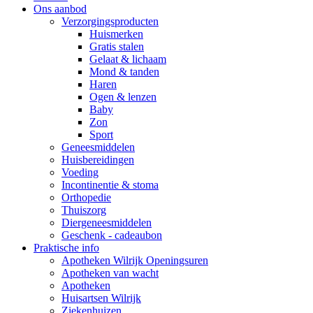
Ons aanbod
Verzorgingsproducten
Huismerken
Gratis stalen
Gelaat & lichaam
Mond & tanden
Haren
Ogen & lenzen
Baby
Zon
Sport
Geneesmiddelen
Huisbereidingen
Voeding
Incontinentie & stoma
Orthopedie
Thuiszorg
Diergeneesmiddelen
Geschenk - cadeaubon
Praktische info
Apotheken Wilrijk Openingsuren
Apotheken van wacht
Apotheken
Huisartsen Wilrijk
Ziekenhuizen