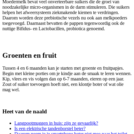
Moedermelk bevat veel onverteerbare suikers die de groei van
noodzakelijke micro-organismen in de darm stimuleren. Die suikers
helpen het afweersysteem ziekmakende kiemen te verdringen.
Daarom worden deze prebiotische vezels nu ook aan melkpoeders
toegevoegd. Daarnaast bevatten de pappen tegenwoordig ook de
nuttige Bifidus- en Lactobacillen, probiotica genoemd.
Groenten en fruit
Tussen 4 en 6 maanden kan je starten met groente en fruitpapjes.
Begin met kleine porties om je kindje aan de smaak te leren wennen.
Kip, vlees en vis volgen dan op 6-7 maanden, eieren op een jaar.
Zout of suiker toevoegen hoeft niet, een klontje boter of wat olie
mag wel.
Heet van de naald
Langpootmuggen in huis: zijn ze gevaarlijk?
Is een elektrische tandenborstel beter?
Daarom neem je je smartphone beter niet mee naar het toilet